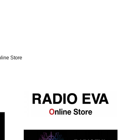
line Store