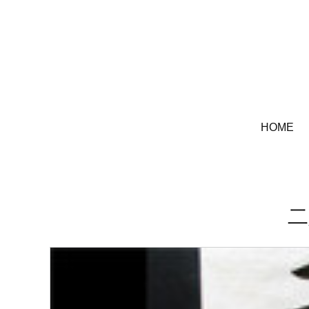
HOME
二