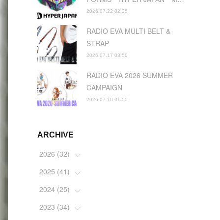
2026.07.22 02:25
RADIO EVA MULTI BELT &
STRAP
2026.07.17 03:50
RADIO EVA 2026 SUMMER
CAMPAIGN
2026.07.10 01:00
ARCHIVE
2026
(
32
)
2025
(
41
(
2
)
)
(
4
)
2024
(
25
(
5
)
)
(
2
)
(
4
)
2023
(
34
(
1
)
)