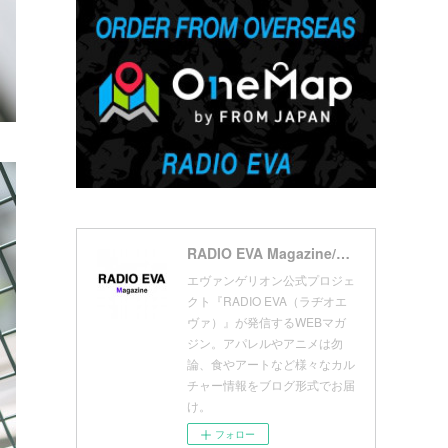
(
7
)
(
18
)
(
10
)
(
17
)
(
5
)
(
13
)
(
11
)
(
16
)
(
9
)
(
1
)
RADIO EVA Magazine/ラヂオエヴァ マガジン
エヴァンゲリオン公式プロジェ
クト『RADIO EVA（ラヂオエ
ヴァ）』が発信するWEBマガ
ジン。アパレルやアニメは勿
論、食やアートなど様々なカル
チャー情報をブログ形式でお届
け。
フォロー