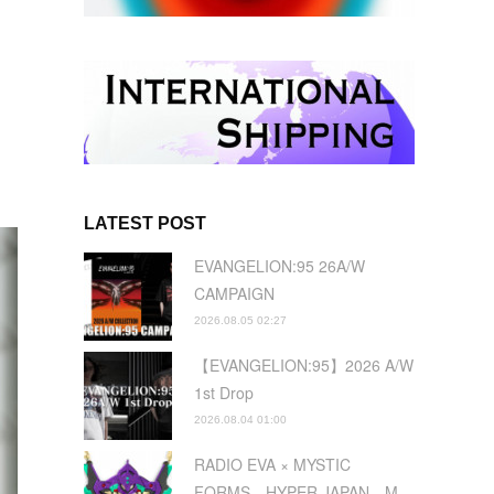
LATEST POST
EVANGELION:95 26A/W
CAMPAIGN
2026.08.05 02:27
【EVANGELION:95】2026 A/W
1st Drop
2026.08.04 01:00
RADIO EVA × MYSTIC
FORMS HYPER JAPAN M…