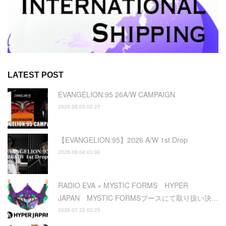
LATEST POST
EVANGELION:95 26A/W CAMPAIGN
2026.08.05 02:27
【EVANGELION:95】2026 A/W 1st Drop
2026.08.04 01:00
RADIO EVA × MYSTIC FORMS HYPER
JAPAN MYSTIC FORMSブースにて取り扱い決…
2026.07.22 02:25