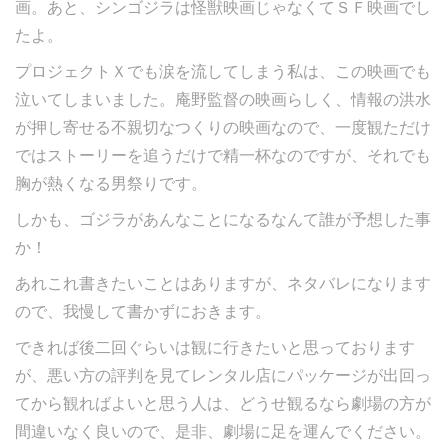
画。あと、シンゴジラは怪獣映画じゃなくてＳＦ映画でし
たよ。
プロジェクトＸでも涙を流してしまう私は、この映画でも
泣いてしまいました。庵野監督の映画らしく、情報の洪水
が押し寄せる不親切なつくりの映画なので、一度観ただけ
ではストーリーを追うだけで精一杯なのですが、それでも
胸が熱くなる男祭りです。
しかも、ゴジラがあんなことになるなんて誰が予想した事
か！
あれこれ書きたいことはありますが、ネタバレになります
ので、我慢して書かずにおきます。
できれば後二回ぐらいは観に行きたいと思っております
が、悪い方の評判を見てレンタル店にパッケージが出回っ
てから観ればよいと思う人は、どうせ観るなら劇場の方が
間違いなく良いので、是非、劇場に足を運んでください。