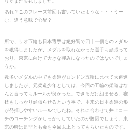
りゃまた失礼しました。
あれ？このフレーズ前回も書いていたような・・・うー
む、違う意味で心配？
所で、リオ五輪も日本選手は絶好調で四十一個ものメダル
を獲得しましたが、メダルを取れなかった選手も頑張って
おり、東京に向けて大きな弾みになったのではないでしょ
うか。
数多いメダルの中でも柔道がロンドン五輪に比べて大躍進
しましたが、元柔道少年としては、今回の五輪の柔道はな
んと言ってもルールが良かった。できるだけ組ませる。寝
技もしっかり頑張らせるという事で、本来の日本柔道の形
が発揮しやすいルールでしたね。それに合わせて井上コー
チのコーチングがしっかりしていたのが勝因でしょう。東
京の時は是非とも金を今回以上とってもらいたものです。