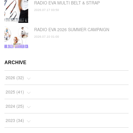
RADIO EVA MULTI BELT & STRAP
2026.07.17 03:50
RADIO EVA 2026 SUMMER CAMPAIGN
2026.07.10 01:00
ARCHIVE
2026
(
32
)
(
2
)
2025
(
41
)
(
4
)
(
5
)
2024
(
25
)
(
2
)
(
4
)
(
1
)
2023
(
34
)
(
3
)
(
4
)