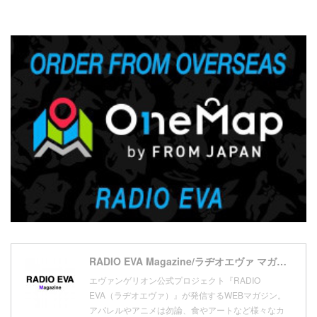
(
2
)
(
2
)
(
3
)
(
5
)
(
17
)
(
1
)
(
7
)
(
21
)
(
4
)
(
20
)
(
7
)
(
18
)
(
10
)
(
17
)
(
5
)
(
13
)
(
11
)
(
16
)
(
9
)
(
1
)
RADIO EVA Magazine/ラヂオエヴァ マガジン
エヴァンゲリオン公式プロジェクト『RADIO
EVA（ラヂオエヴァ）』が発信するWEBマガジン。
アパレルやアニメは勿論、食やアートなど様々なカ