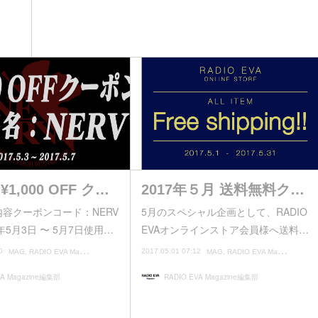
1,000 OFF ク…
2017年５月 送料無料ク…
容クーポンコード：NERV
5月のスペシャル企画として、RADIO
年5月3日 〜 5月7日使用…
EVAオンラインストア会員様へ送料…
0
2017.05.01 07:12
MAG
RADIO EVA Magazine編集部
MAG
RADIO EVA Magazine編集部
VA Magazine編集部
RADIO EVA Magazine編集部