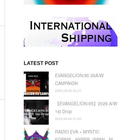
LATEST POST
EVANGELION:95 26A/W
CAMPAIGN
2026.08.05 02:27
【EVANGELION:95】2026 A/W
1st Drop
2026.08.04 01:00
RADIO EVA × MYSTIC
FORMS HYPER JAPAN M…