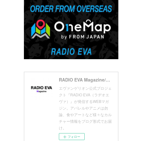
(
7
)
(
18
)
(
10
)
(
17
)
(
5
)
(
13
)
(
11
)
(
16
)
(
9
)
(
1
)
RADIO EVA Magazine/ラヂオエヴァ マガジン
エヴァンゲリオン公式プロジェ
クト『RADIO EVA（ラヂオエ
ヴァ）』が発信するWEBマガ
ジン。アパレルやアニメは勿
論、食やアートなど様々なカル
チャー情報をブログ形式でお届
け。
フォロー