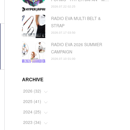
2026.07.22 02:25
RADIO EVA MULTI BELT &
STRAP
2026.07.17 03:50
RADIO EVA 2026 SUMMER
CAMPAIGN
2026.07.10 01:00
ARCHIVE
2026
(
32
)
2025
(
41
(
2
)
)
(
4
)
2024
(
25
(
5
)
)
(
2
)
(
4
)
2023
(
34
(
1
)
)