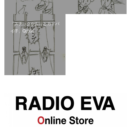
「スナックかおりとカトパ
イ子」Qの39