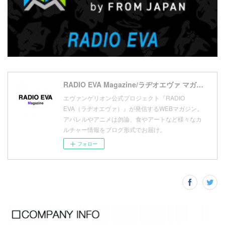
(
10
)
(
17
)
(
5
)
(
13
)
(
11
)
(
16
)
(
9
)
(
1
)
RADIO EVA Magazine/ラヂオエヴァ マガジン
エヴァンゲリオン公式プロジェクト『RADIO
EVA（ラヂオエヴァ）』が発信するWEBマガジン。
アパレルやアニメは勿論、食やアートなど様々なカ
ルチャー情報をブログ形式でお届け。
フォロー