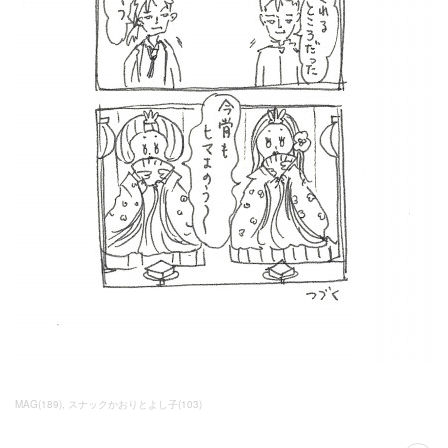
MAG
(
189
)
スナックかおりとよし子
(
103
)