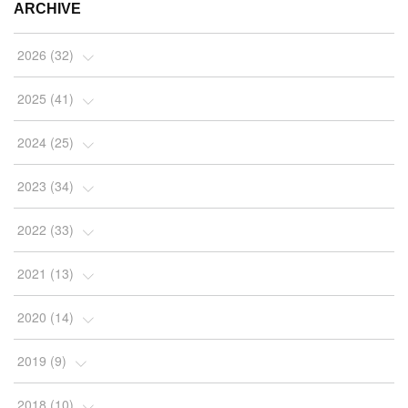
ARCHIVE
2026
(
32
)
(
2
)
2025
(
41
)
(
4
)
(
5
)
2024
(
25
)
(
2
)
(
4
)
(
1
)
2023
(
34
)
(
3
)
(
4
)
(
2
)
(
3
)
2022
(
33
)
(
4
)
(
7
)
(
2
)
(
4
)
(
3
)
2021
(
13
)
(
10
)
(
4
)
(
2
)
(
7
)
(
10
)
(
1
)
2020
(
14
)
(
5
)
(
4
)
(
4
)
(
2
)
(
2
)
(
9
)
(
2
)
2019
(
9
)
(
2
)
(
2
)
(
2
)
(
2
)
(
3
)
(
1
)
(
3
)
(
1
)
2018
(
10
)