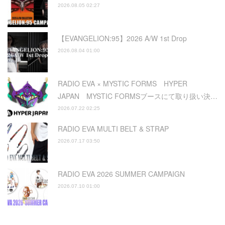
2026.08.05 02:27
【EVANGELION:95】2026 A/W 1st Drop
2026.08.04 01:00
RADIO EVA × MYSTIC FORMS HYPER
JAPAN MYSTIC FORMSブースにて取り扱い決…
2026.07.22 02:25
RADIO EVA MULTI BELT & STRAP
2026.07.17 03:50
RADIO EVA 2026 SUMMER CAMPAIGN
2026.07.10 01:00