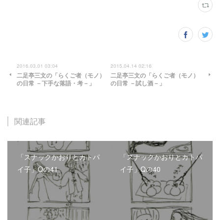
2016.03.01 03:04
2015.04.14 02:16
二足亭三文の「らくご者（モノ）
二足亭三文の「らくご者（モノ）
の日常 －下手な落語・考－」
の日常 －試し酒－」
関連記事
「スナックかおりとカトパ
「スナックかおりとカトパ
イ子」Qの41
イ子」Qの40