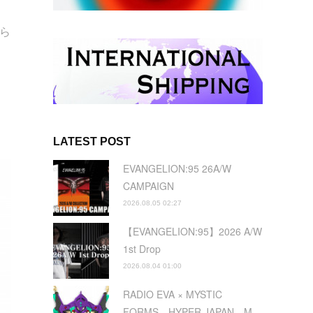
Aら
て
LATEST POST
EVANGELION:95 26A/W
CAMPAIGN
2026.08.05 02:27
【EVANGELION:95】2026 A/W
1st Drop
2026.08.04 01:00
RADIO EVA × MYSTIC
FORMS HYPER JAPAN M…