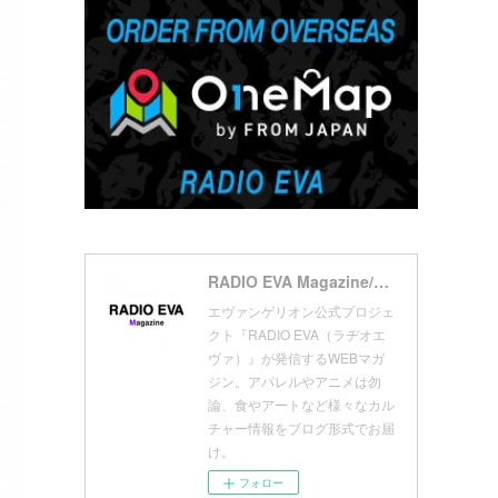
(
7
)
(
18
)
(
10
)
(
17
)
(
5
)
(
13
)
(
11
)
(
16
)
(
9
)
(
1
)
RADIO EVA Magazine/ラヂオエヴァ マガジン
エヴァンゲリオン公式プロジェ
クト『RADIO EVA（ラヂオエ
ヴァ）』が発信するWEBマガ
ジン。アパレルやアニメは勿
論、食やアートなど様々なカル
チャー情報をブログ形式でお届
け。
フォロー