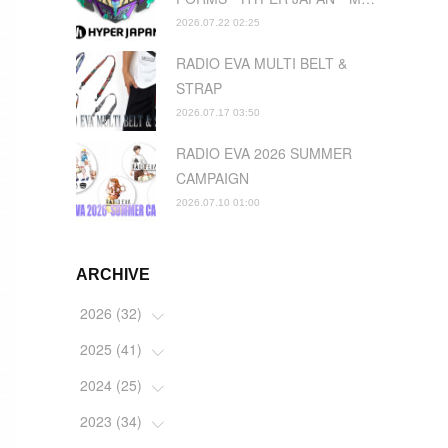
2026.07.22 02:25
RADIO EVA MULTI BELT &
STRAP
2026.07.17 03:50
RADIO EVA 2026 SUMMER
CAMPAIGN
2026.07.10 01:00
ARCHIVE
2026
(
32
)
2025
(
41
(
2
)
)
(
4
)
2024
(
25
(
5
)
)
(
2
)
(
4
)
2023
(
34
(
1
)
)