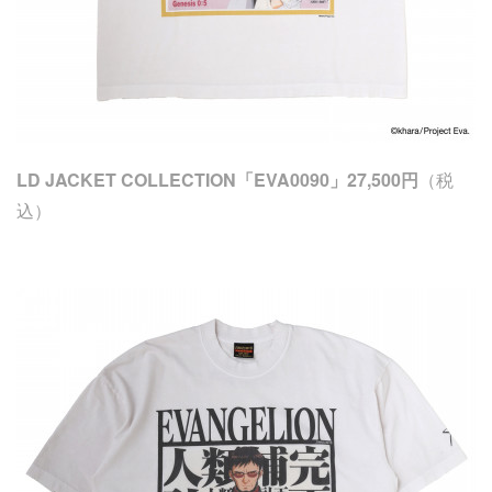
LD JACKET COLLECTION「EVA0090」27,500円
（税
込）