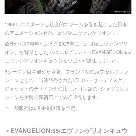
1995年にスタートし社会的なブームを巻き起こした日本
のアニメーション作品「新世紀エヴァンゲリオン」。
放映から30周年を迎えた2025年に「新世紀エヴァンゲリ
オン」を背景としたアパレルブランド＜EVANGELION:95/
エヴァンゲリオンキュウジュウゴ＞が誕生しました。
3シーズン目を迎えた今夏、ブランド初のカプセルコレク
ションとして、当時発売されたLD（レーザーディスク）
ジャケットのデザインを使用した11種類のTシャツコレク
ションを伊勢丹新宿店にて先行販売します。
＊一般販売は6月中旬以降を予定。
＜EVANGELION:95/エヴァンゲリオンキュウ