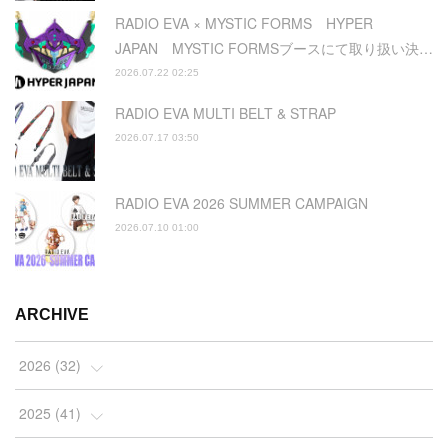
RADIO EVA × MYSTIC FORMS HYPER
JAPAN MYSTIC FORMSブースにて取り扱い決…
2026.07.22 02:25
RADIO EVA MULTI BELT & STRAP
2026.07.17 03:50
RADIO EVA 2026 SUMMER CAMPAIGN
2026.07.10 01:00
ARCHIVE
2026
(
32
)
(
2
)
2025
(
41
)