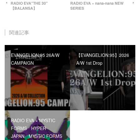
RADIO EVA"THE 30"
RADIO EVA × nana-nana NEW
【BALANSA】
SERIES
関連記事
EVANGELION:95 26A/W
【EVANGELION:95】2026
CAMPAIGN
A/W 1st Drop
RADIO EVA × MYSTIC
FORMS HYPER
JAPAN MYSTIC FORMS