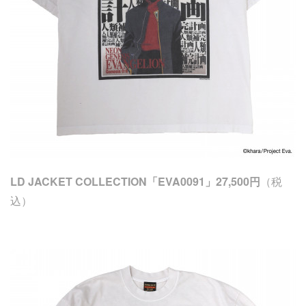
LD JACKET COLLECTION「EVA0091」27,500円
（税
込）