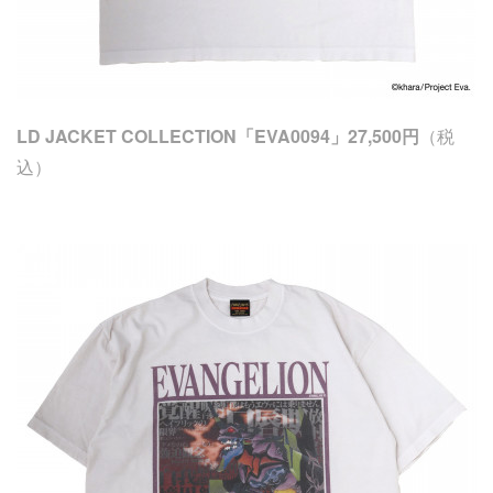
LD JACKET COLLECTION「EVA0094」27,500円
（税
込）