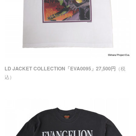
LD JACKET COLLECTION「EVA0095」27,500円
（税
込）