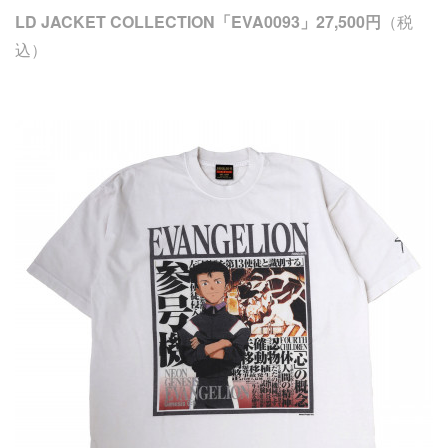
LD JACKET COLLECTION「EVA0093」27,500円
（税
込）