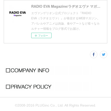
(
9
)
(
1
)
RADIO EVA Magazine/ラヂオエヴァ マガジン
エヴァンゲリオン公式プロジェクト『RADIO
EVA（ラヂオエヴァ）』が発信するWEBマガジン。
アパレルやアニメは勿論、食やアートなど様々なカ
ルチャー情報をブログ形式でお届け。
フォロー
©2008-2016 PLUGinc Co., Ltd. All Rights Reserved.