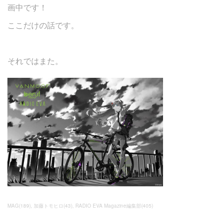
画中です！
ここだけの話です。
それではまた。
MAG
(
189
)
加藤トモヒロ
(
43
)
RADIO EVA Magazine編集部
(
405
)