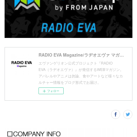
(
10
)
(
17
)
(
5
)
(
13
)
(
11
)
(
16
)
(
9
)
(
1
)
RADIO EVA Magazine/ラヂオエヴァ マガジン
エヴァンゲリオン公式プロジェクト『RADIO
EVA（ラヂオエヴァ）』が発信するWEBマガジン。
アパレルやアニメは勿論、食やアートなど様々なカ
ルチャー情報をブログ形式でお届け。
フォロー