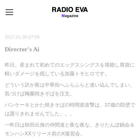
2017.01.30 07:56
Director's Ai
昨日、産まれて初めてのエッグスシングスを堪能し胃袋に
軽いダメージを残している加藤トモヒロです。
どういう訳か夜は中華街へふらふらと迷い込んでしまい、
気づけば梅蘭焼きそばを注文。
パンケーキとかた焼きそばの時間差攻撃は、37歳の防壁で
は護りきれませんでした。。。
一昨日は秋田出身の仲間達と夜な夜な、きりたんぽ鍋会＆
モンハンXXリリース前のX復習会。