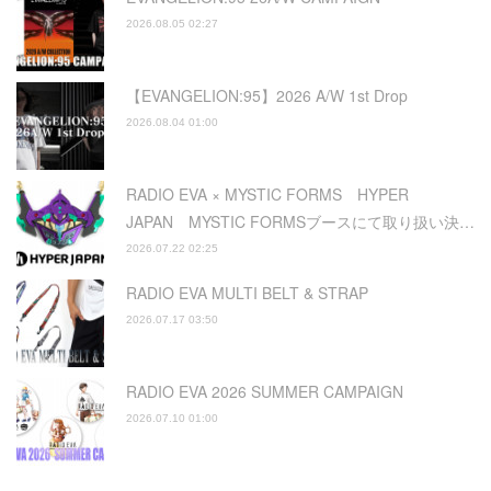
2026.08.05 02:27
【EVANGELION:95】2026 A/W 1st Drop
2026.08.04 01:00
RADIO EVA × MYSTIC FORMS HYPER
JAPAN MYSTIC FORMSブースにて取り扱い決…
2026.07.22 02:25
RADIO EVA MULTI BELT & STRAP
2026.07.17 03:50
RADIO EVA 2026 SUMMER CAMPAIGN
2026.07.10 01:00