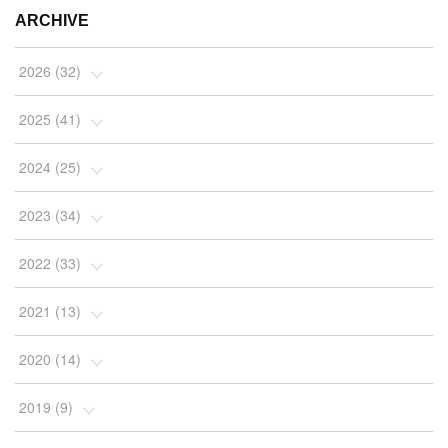
ARCHIVE
2026
(
32
)
(
2
)
2025
(
41
)
(
4
)
(
5
)
2024
(
25
)
(
2
)
(
4
)
(
1
)
2023
(
34
)
(
3
)
(
4
)
(
2
)
(
3
)
2022
(
33
)
(
4
)
(
7
)
(
2
)
(
4
)
(
3
)
2021
(
13
)
(
10
)
(
4
)
(
2
)
(
7
)
(
10
)
(
1
)
2020
(
14
)
(
5
)
(
4
)
(
4
)
(
2
)
(
2
)
(
9
)
(
2
)
2019
(
9
)
(
2
)
(
2
)
(
2
)
(
2
)
(
3
)