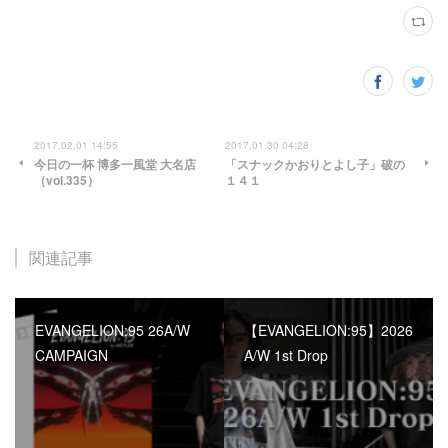
2017.02.01 14:55
2017.01.30 04:28
今日の一杯 博多一風堂 大名店
「スナックかおりとよし子」破の
（vol.335）
１４１
関連記事
EVANGELION:95 26A/W
【EVANGELION:95】2026
CAMPAIGN
A/W 1st Drop