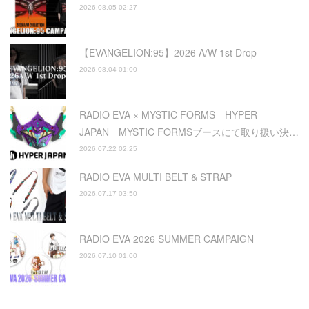
2026.08.05 02:27
【EVANGELION:95】2026 A/W 1st Drop
2026.08.04 01:00
RADIO EVA × MYSTIC FORMS HYPER
JAPAN MYSTIC FORMSブースにて取り扱い決…
2026.07.22 02:25
RADIO EVA MULTI BELT & STRAP
2026.07.17 03:50
RADIO EVA 2026 SUMMER CAMPAIGN
2026.07.10 01:00