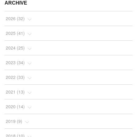
ARCHIVE
2026
(
32
)
(
2
)
2025
(
41
)
(
4
)
(
5
)
2024
(
25
)
(
2
)
(
4
)
(
1
)
2023
(
34
)
(
3
)
(
4
)
(
2
)
(
3
)
2022
(
33
)
(
4
)
(
7
)
(
2
)
(
4
)
(
3
)
2021
(
13
)
(
10
)
(
4
)
(
2
)
(
7
)
(
10
)
(
1
)
2020
(
14
)
(
5
)
(
4
)
(
4
)
(
2
)
(
2
)
(
9
)
(
2
)
2019
(
9
)
(
2
)
(
2
)
(
2
)
(
2
)
(
3
)
(
1
)
(
3
)
(
1
)
2018
(
10
)