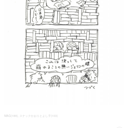
MAG
(
189
)
スナックかおりとよし子
(
103
)