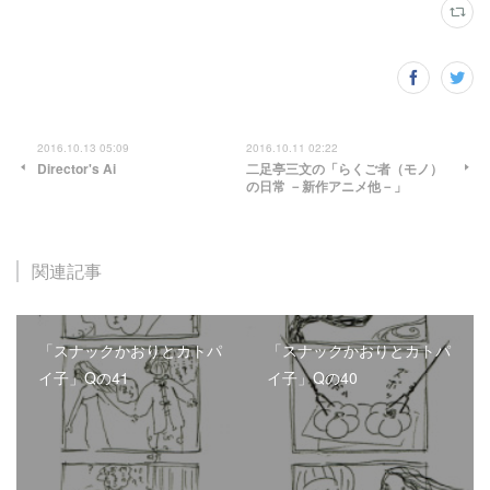
2016.10.13 05:09
2016.10.11 02:22
Director's Ai
二足亭三文の「らくご者（モノ）
の日常 －新作アニメ他－」
関連記事
「スナックかおりとカトパ
「スナックかおりとカトパ
イ子」Qの41
イ子」Qの40