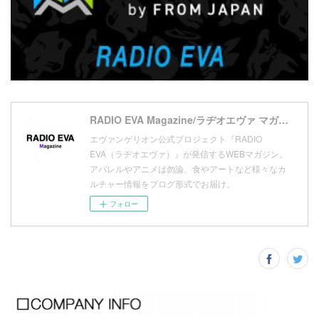
(
10
)
(
17
)
(
5
)
(
13
)
(
11
)
(
16
)
(
9
)
(
1
)
RADIO EVA Magazine/ラヂオエヴァ マガジン
エヴァンゲリオン公式プロジェクト『RADIO
EVA（ラヂオエヴァ）』が発信するWEBマガジン。
アパレルやアニメは勿論、食やアートなど様々なカ
ルチャー情報をブログ形式でお届け。
フォロー