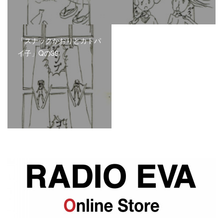
「スナックかおりとカトパ
イ子」Qの39