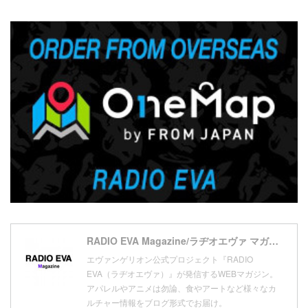
(
5
)
(
17
)
(
1
)
(
7
)
(
21
)
(
4
)
(
20
)
(
7
)
(
18
)
(
10
)
(
17
)
(
5
)
(
13
)
(
11
)
(
16
)
(
9
)
(
1
)
RADIO EVA Magazine/ラヂオエヴァ マガジン
エヴァンゲリオン公式プロジェクト『RADIO
EVA（ラヂオエヴァ）』が発信するWEBマガジン。
アパレルやアニメは勿論、食やアートなど様々なカ
ルチャー情報をブログ形式でお届け。