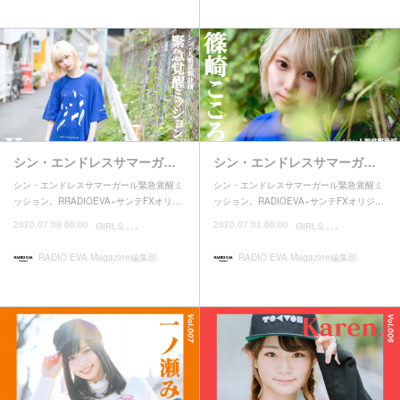
シン・エンドレスサマーガ…
シン・エンドレスサマーガ…
シン・エンドレスサマーガール緊急覚醒ミ
シン・エンドレスサマーガール緊急覚醒ミ
ッション。RRADIOEVA×サンテFXオリ…
ッション。RADIOEVA×サンテFXオリジ…
2020.07.08 06:00
2020.07.01 06:00
GIRLS
RADIO EVA Magazine編集部
GIRLS
RADIO EVA Ma
RADIO EVA Magazine編集部
RADIO EVA Magazine編集部