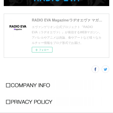
(
11
)
(
16
)
(
9
)
(
1
)
RADIO EVA Magazine/ラヂオエヴァ マガジン
エヴァンゲリオン公式プロジェクト『RADIO
EVA（ラヂオエヴァ）』が発信するWEBマガジン。
アパレルやアニメは勿論、食やアートなど様々なカ
ルチャー情報をブログ形式でお届け。
フォロー