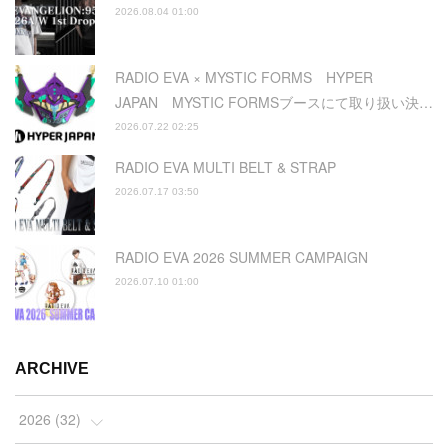
2026.08.04 01:00
RADIO EVA × MYSTIC FORMS HYPER
JAPAN MYSTIC FORMSブースにて取り扱い決…
2026.07.22 02:25
RADIO EVA MULTI BELT & STRAP
2026.07.17 03:50
RADIO EVA 2026 SUMMER CAMPAIGN
2026.07.10 01:00
ARCHIVE
2026
(
32
)