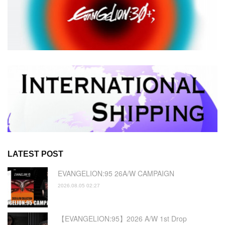
LATEST POST
EVANGELION:95 26A/W CAMPAIGN
2026.08.05 02:27
【EVANGELION:95】2026 A/W 1st Drop