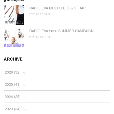
RADIO EVA MULTI BELT & STRAP
2026.07.17 03:50
RADIO EVA 2026 SUMMER CAMPAIGN
2026.07.10 01:00
ARCHIVE
2026
(
32
)
(
2
)
2025
(
41
)
(
4
)
(
5
)
2024
(
25
)
(
2
)
(
4
)
(
1
)
2023
(
34
)