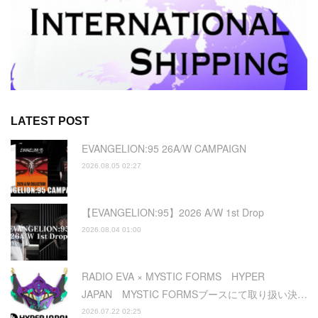
LATEST POST
EVANGELION:95 26A/W CAMPAIGN
2026.08.05 02:27
【EVANGELION:95】2026 A/W 1st Drop
2026.08.04 01:00
RADIO EVA × MYSTIC FORMS HYPER
JAPAN MYSTIC FORMSブースにて取り扱い決…
2026.07.22 02:25