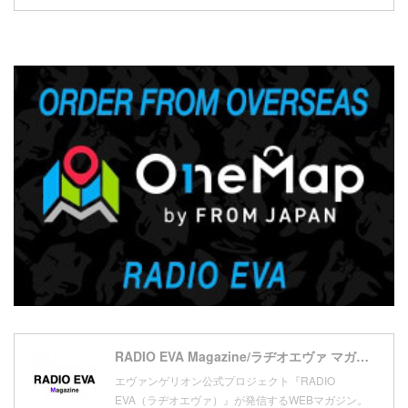
(
30
)
(
19
)
(
2
)
(
2
)
(
3
)
(
5
)
(
17
)
(
1
)
(
7
)
(
21
)
(
4
)
(
20
)
(
7
)
(
18
)
(
10
)
(
17
)
(
5
)
(
13
)
(
11
)
(
16
)
(
9
)
(
1
)
RADIO EVA Magazine/ラヂオエヴァ マガジン
エヴァンゲリオン公式プロジェクト『RADIO
EVA（ラヂオエヴァ）』が発信するWEBマガジン。