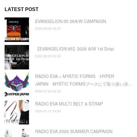
LATEST POST
EVANGELION:95 26A/W CAMPAIGN
2026.08.05 02:27
【EVANGELION:95】2026 A/W 1st Drop
2026.08.04 01:00
RADIO EVA × MYSTIC FORMS HYPER
JAPAN MYSTIC FORMSブースにて取り扱い決…
2026.07.22 02:25
RADIO EVA MULTI BELT & STRAP
2026.07.17 03:50
RADIO EVA 2026 SUMMER CAMPAIGN