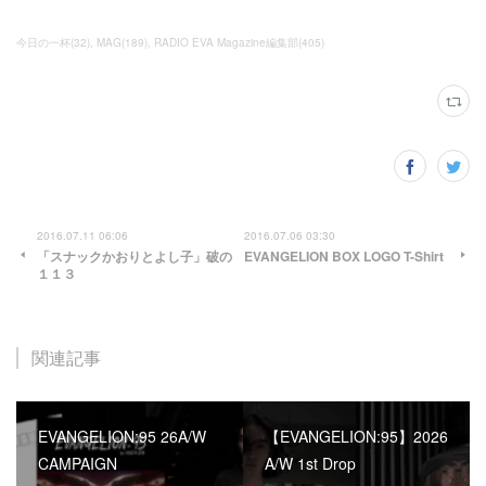
今日の一杯
(
32
)
MAG
(
189
)
RADIO EVA Magazine編集部
(
405
)
2016.07.11 06:06
2016.07.06 03:30
「スナックかおりとよし子」破の
EVANGELION BOX LOGO T-Shirt
１１３
関連記事
EVANGELION:95 26A/W
【EVANGELION:95】2026
CAMPAIGN
A/W 1st Drop