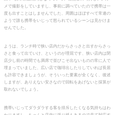
メで撮影をしていますし、事前に調べていたので携帯は一
度も出すことはしませんでした、周囲はほぼすべて常連の
ようで誰も携帯をいじって怒られているシーンは見かけま
せんでした。
ようは、ランチ時で狭い店内だからさっさと出すからさっ
さと食って出ていけ、というのが理屈です、狭い店内は閉
店少し前の時間でも満席で並びこそ出ないものの常に人で
埋まっていました、広い店で珈琲出したりしていれば長居
も許容できましょうが、そういった要素が全くなく、後述
しますが、ありえない安さなので回転をあげないと採算が
取れないでしょう。
携帯いじってダラダラする客を排斥したくなる気持ちはわ
かりますし、ちゃんと店内に張り紙もあるので見て対応す