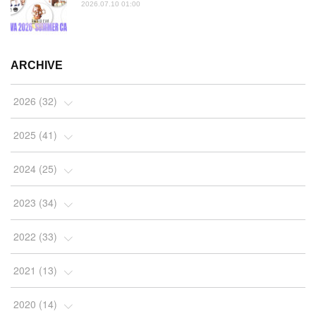
2026.07.10 01:00
ARCHIVE
2026
(
32
)
(
2
)
2025
(
41
)
(
4
)
(
5
)
2024
(
25
)
(
2
)
(
4
)
(
1
)
2023
(
34
)
(
3
)
(
4
)
(
2
)
(
3
)
2022
(
33
)
(
4
)
(
7
)
(
2
)
(
4
)
(
3
)
2021
(
13
)
(
10
)
(
4
)
(
2
)
(
7
)
(
10
)
(
1
)
2020
(
14
)