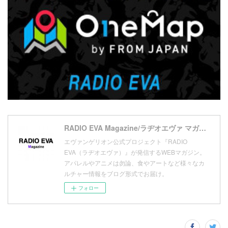
(
4
)
(
20
)
(
7
)
(
18
)
(
10
)
(
17
)
(
5
)
(
13
)
(
11
)
(
16
)
(
9
)
(
1
)
RADIO EVA Magazine/ラヂオエヴァ マガジン
エヴァンゲリオン公式プロジェクト『RADIO
EVA（ラヂオエヴァ）』が発信するWEBマガジン。
アパレルやアニメは勿論、食やアートなど様々なカ
ルチャー情報をブログ形式でお届け。
フォロー