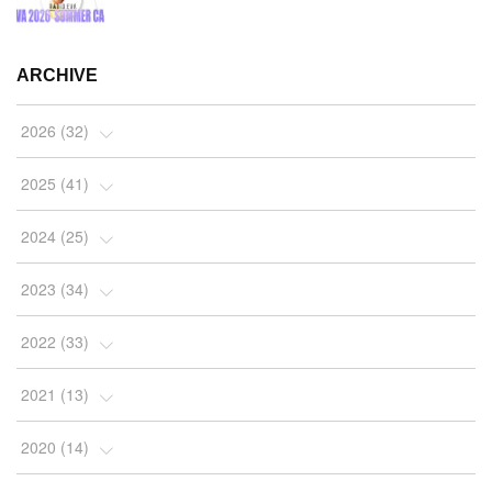
ARCHIVE
2026
(
32
)
(
2
)
2025
(
41
)
(
4
)
(
5
)
2024
(
25
)
(
2
)
(
4
)
(
1
)
2023
(
34
)
(
3
)
(
4
)
(
2
)
(
3
)
2022
(
33
)
(
4
)
(
7
)
(
2
)
(
4
)
(
3
)
2021
(
13
)
(
10
)
(
4
)
(
2
)
(
7
)
(
10
)
(
1
)
2020
(
14
)
(
5
)
(
4
)
(
4
)
(
2
)