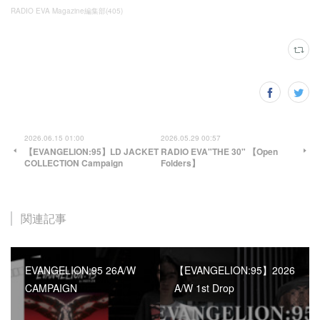
RADIO EVA Magazine編集部
(
405
)
2026.06.15 01:00
2026.05.29 00:57
【EVANGELION:95】LD JACKET
RADIO EVA"THE 30" 【Open
COLLECTION Campaign
Folders】
関連記事
EVANGELION:95 26A/W
【EVANGELION:95】2026
CAMPAIGN
A/W 1st Drop