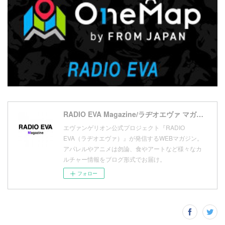
(
7
)
(
18
)
(
10
)
(
17
)
(
5
)
(
13
)
(
11
)
(
16
)
(
9
)
(
1
)
RADIO EVA Magazine/ラヂオエヴァ マガジン
エヴァンゲリオン公式プロジェクト『RADIO
EVA（ラヂオエヴァ）』が発信するWEBマガジン。
アパレルやアニメは勿論、食やアートなど様々なカ
ルチャー情報をブログ形式でお届け。
フォロー