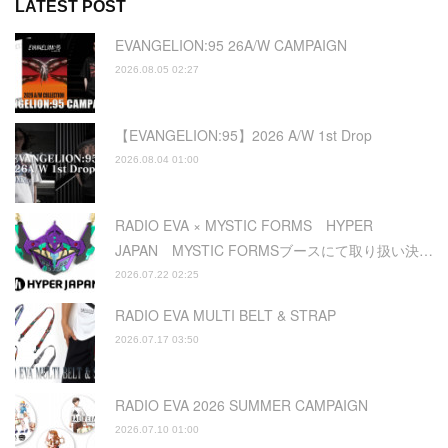
LATEST POST
EVANGELION:95 26A/W CAMPAIGN
2026.08.05 02:27
【EVANGELION:95】2026 A/W 1st Drop
2026.08.04 01:00
RADIO EVA × MYSTIC FORMS HYPER
JAPAN MYSTIC FORMSブースにて取り扱い決…
2026.07.22 02:25
RADIO EVA MULTI BELT & STRAP
2026.07.17 03:50
RADIO EVA 2026 SUMMER CAMPAIGN
2026.07.10 01:00