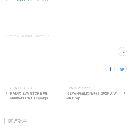
RADIO EVA Magazine編集部
(
405
)
2025.11.10 02:00
2025.10.28 02:57
RADIO EVA STORE 6th
【EVANGELION:95】2025 A/W
anniversary Campaign
6th Drop
関連記事