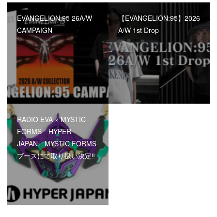
EVANGELION:95 26A/W
【EVANGELION:95】2026
CAMPAIGN
A/W 1st Drop
RADIO EVA × MYSTIC
FORMS HYPER
JAPAN MYSTIC FORMS
ブースにて取り扱い決定‼︎