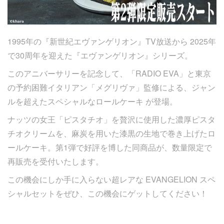
1995年の『新世紀エヴァンゲリオン』TV放送から 2025年
で30周年を迎えた『エヴァンゲリオン』シリーズ。
このアニバーサリーを記念して、「RADIO EVA」と東京
の予約困難イタリアン「メグリヴァ」監修による、ジャン
ルを超えたスペシャルなロールケーキ が登場。
ナッツの女王「ピスタチオ」を贅沢に使用した濃厚ピスタ
チオクリームを、麻炭を用いた漆黒の生地で巻き上げたロ
ールケーキ。第1弾で好評を博した同商品が、数量限定で
再販売を受付いたします。
この機会にしか手に入らない超レアな EVANGELION スペ
シャルセットをぜひ、この機会にゲットしてください！