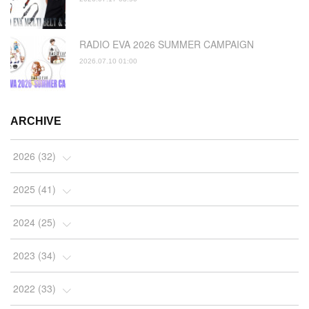
RADIO EVA 2026 SUMMER CAMPAIGN
2026.07.10 01:00
ARCHIVE
2026
(
32
)
(
2
)
2025
(
41
)
(
4
)
(
5
)
2024
(
25
)
(
2
)
(
4
)
(
1
)
2023
(
34
)
(
3
)
(
4
)
(
2
)
(
3
)
2022
(
33
)