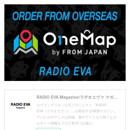
(
1
)
(
7
)
(
21
)
(
4
)
(
20
)
(
7
)
(
18
)
(
10
)
(
17
)
(
5
)
(
13
)
(
11
)
(
16
)
(
9
)
(
1
)
RADIO EVA Magazine/ラヂオエヴァ マガジン
エヴァンゲリオン公式プロジェクト『RADIO
EVA（ラヂオエヴァ）』が発信するWEBマガジン。
アパレルやアニメは勿論、食やアートなど様々なカ
ルチャー情報をブログ形式でお届け。