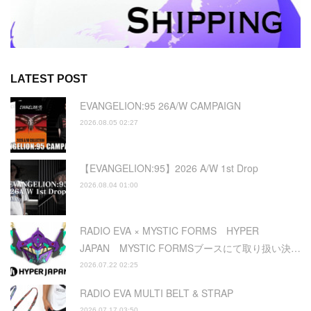
LATEST POST
EVANGELION:95 26A/W CAMPAIGN
2026.08.05 02:27
【EVANGELION:95】2026 A/W 1st Drop
2026.08.04 01:00
RADIO EVA × MYSTIC FORMS HYPER
JAPAN MYSTIC FORMSブースにて取り扱い決…
2026.07.22 02:25
RADIO EVA MULTI BELT & STRAP
2026.07.17 03:50