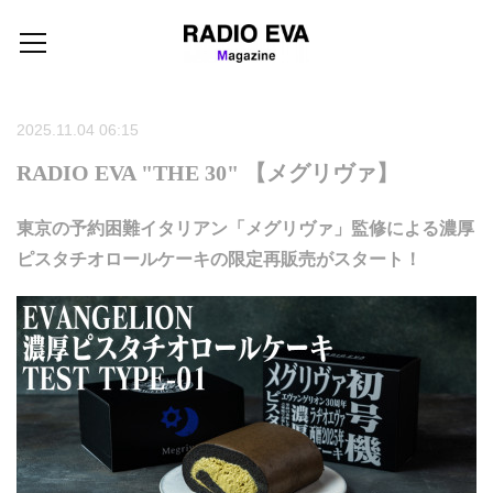
2025.11.04 06:15
RADIO EVA "THE 30" 【メグリヴァ】
東京の予約困難イタリアン「メグリヴァ」監修による濃厚
ピスタチオロールケーキの限定再販売がスタート！