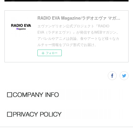
(
9
)
(
1
)
RADIO EVA Magazine/ラヂオエヴァ マガジン
エヴァンゲリオン公式プロジェクト『RADIO
EVA（ラヂオエヴァ）』が発信するWEBマガジン。
アパレルやアニメは勿論、食やアートなど様々なカ
ルチャー情報をブログ形式でお届け。
フォロー