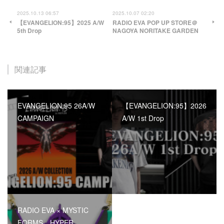
2025.10.13 06:57
2025.10.07 02:20
【EVANGELION:95】2025 A/W
RADIO EVA POP UP STORE＠
5th Drop
NAGOYA NORITAKE GARDEN
関連記事
EVANGELION:95 26A/W
【EVANGELION:95】2026
CAMPAIGN
A/W 1st Drop
RADIO EVA × MYSTIC
FORMS HYPER