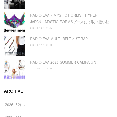
RADIO EVA × MYSTIC FORMS HYPER
JAPAN MYSTIC FORMSブースにて取り扱い決…
2026.07.22 02:25
RADIO EVA MULTI BELT & STRAP
2026.07.17 03:50
RADIO EVA 2026 SUMMER CAMPAIGN
2026.07.10 01:00
ARCHIVE
2026
(
32
)
(
2
)
2025
(
41
)