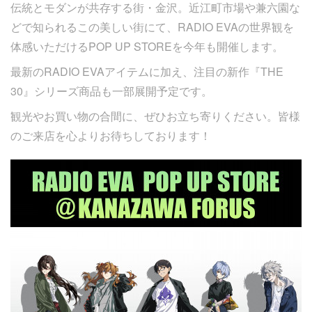
伝統とモダンが共存する街・金沢。近江町市場や兼六園な
どで知られるこの美しい街にて、RADIO EVAの世界観を
体感いただけるPOP UP STOREを今年も開催します。
最新のRADIO EVAアイテムに加え、注目の新作『THE
30』シリーズ商品も一部展開予定です。
観光やお買い物の合間に、ぜひお立ち寄りください。皆様
のご来店を心よりお待ちしております！