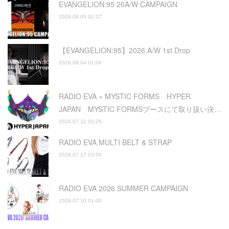
EVANGELION:95 26A/W CAMPAIGN
2026.08.05 02:27
【EVANGELION:95】2026 A/W 1st Drop
2026.08.04 01:00
RADIO EVA × MYSTIC FORMS HYPER
JAPAN MYSTIC FORMSブースにて取り扱い決…
2026.07.22 02:25
RADIO EVA MULTI BELT & STRAP
2026.07.17 03:50
RADIO EVA 2026 SUMMER CAMPAIGN
2026.07.10 01:00