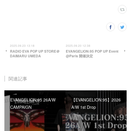
2025.09.23 13:18
2025.09.20 12:38
RADIO EVA POP UP STORE＠
EVANGELION:95 POP UP Event
DAIMARU UMEDA
@Paris 開催決定
関連記事
EVANGELION:95 26A/W
【EVANGELION:95】2026
CAMPAIGN
A/W 1st Drop