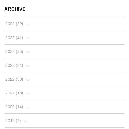
ARCHIVE
2026
(
32
)
(
2
)
2025
(
41
)
(
4
)
(
5
)
2024
(
25
)
(
2
)
(
4
)
(
1
)
2023
(
34
)
(
3
)
(
4
)
(
2
)
(
3
)
2022
(
33
)
(
4
)
(
7
)
(
2
)
(
4
)
(
3
)
2021
(
13
)
(
10
)
(
4
)
(
2
)
(
7
)
(
10
)
(
1
)
2020
(
14
)
(
5
)
(
4
)
(
4
)
(
2
)
(
2
)
(
9
)
(
2
)
2019
(
9
)