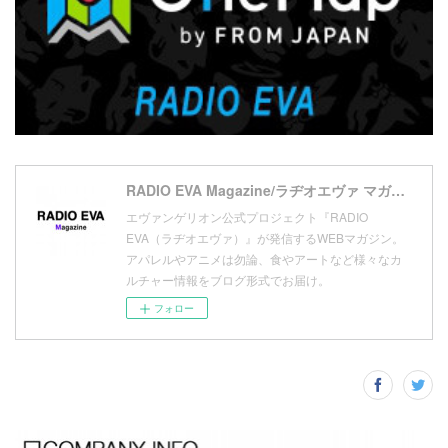
(
10
)
(
17
)
(
5
)
(
13
)
(
11
)
(
16
)
(
9
)
(
1
)
RADIO EVA Magazine/ラヂオエヴァ マガジン
エヴァンゲリオン公式プロジェクト『RADIO
EVA（ラヂオエヴァ）』が発信するWEBマガジン。
アパレルやアニメは勿論、食やアートなど様々なカ
ルチャー情報をブログ形式でお届け。
フォロー