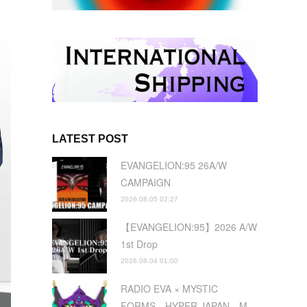
LATEST POST
EVANGELION:95 26A/W
CAMPAIGN
2026.08.05 02:27
【EVANGELION:95】2026 A/W
1st Drop
2026.08.04 01:00
RADIO EVA × MYSTIC
FORMS HYPER JAPAN M…