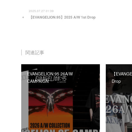
2025.07.27 01:39
【EVANGELION:95】2025 A/W 1st Drop
関連記事
EVANGELION:95 26A/W
【EVANGEL
CAMPAIGN
Drop