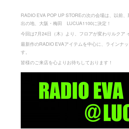
RADIO EVA POP UP STOREの次の会場は、以前
出の地、大阪・梅田 LUCUA1100に決定！
今回は7月24日（木）より、フロアが変わりルクア イ
最新作のRADIO EVAアイテムを中心に、ラインナ
す。
皆様のご来店を心よりお待ちしております！