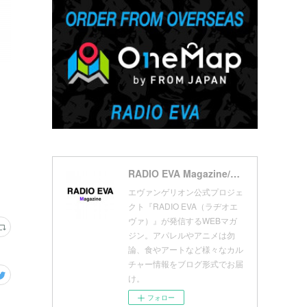
(
7
)
(
18
)
(
10
)
(
17
)
(
5
)
(
13
)
(
11
)
(
16
)
(
9
)
(
1
)
RADIO EVA Magazine/ラヂオエヴァ マガジン
エヴァンゲリオン公式プロジェ
クト『RADIO EVA（ラヂオエ
ヴァ）』が発信するWEBマガ
ジン。アパレルやアニメは勿
論、食やアートなど様々なカル
チャー情報をブログ形式でお届
け。
フォロー