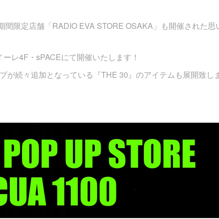
、期間限定店舗「RADIO EVA STORE OSAKA」も開催された思
ーレ4F・sPACEにて開催いたします！
ップが続々追加となっている『THE 30』のアイテムも展開致し