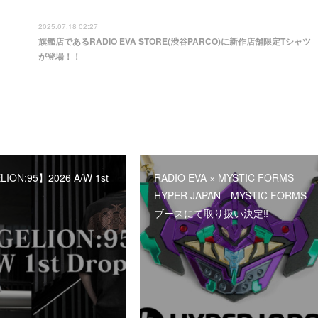
2025.07.18 02:27
旗艦店であるRADIO EVA STORE(渋谷PARCO)に新作店舗限定Tシャツ
が登場！！
ION:95】2026 A/W 1st
RADIO EVA × MYSTIC FORMS
HYPER JAPAN MYSTIC FORMS
ブースにて取り扱い決定‼︎