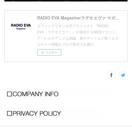
(
9
)
(
1
)
RADIO EVA Magazine/ラヂオエヴァ マガジン
エヴァンゲリオン公式プロジェクト『RADIO
EVA（ラヂオエヴァ）』が発信するWEBマガジン。
アパレルやアニメは勿論、食やアートなど様々なカ
ルチャー情報をブログ形式でお届け。
フォロー