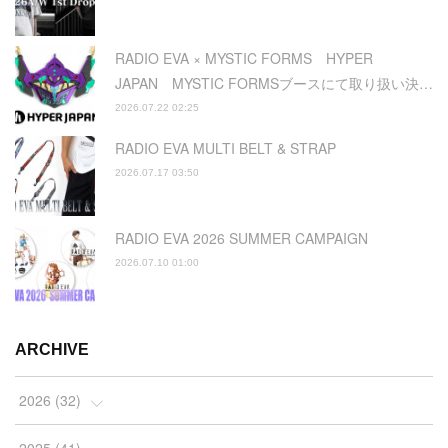
RADIO EVA × MYSTIC FORMS HYPER
JAPAN MYSTIC FORMSブースにて取り扱い決…
2026.07.22 02:25
RADIO EVA MULTI BELT & STRAP
2026.07.17 03:50
RADIO EVA 2026 SUMMER CAMPAIGN
2026.07.10 01:00
ARCHIVE
2026
(
32
)
(
2
)
2025
(
41
)