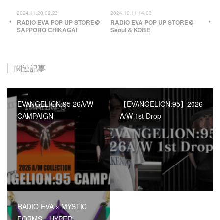
2024.11.20 02:23
2024.10.11 14:03
RADIO EVA POP UP STORE＠
RADIO EVA POP UP STORE＠
SAPPORO CHIKAGAI
Seoul & KOBE
関連記事
EVANGELION:95 26A/W
【EVANGELION:95】2026
CAMPAIGN
A/W 1st Drop
RADIO EVA × MYSTIC
FORMS HYPER