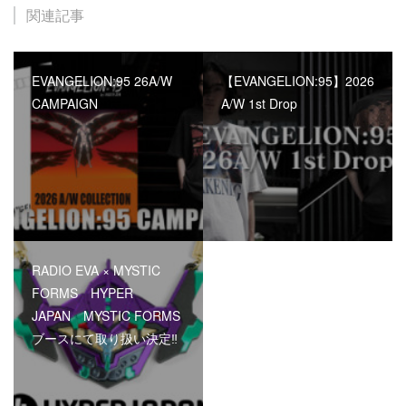
関連記事
EVANGELION:95 26A/W
【EVANGELION:95】2026
CAMPAIGN
A/W 1st Drop
RADIO EVA × MYSTIC
FORMS HYPER
JAPAN MYSTIC FORMS
ブースにて取り扱い決定‼︎