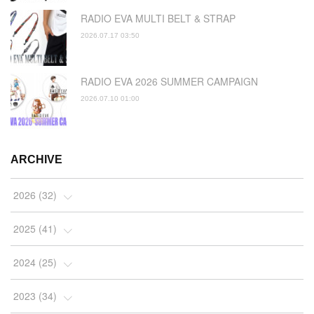
RADIO EVA MULTI BELT & STRAP
2026.07.17 03:50
RADIO EVA 2026 SUMMER CAMPAIGN
2026.07.10 01:00
ARCHIVE
2026
(
32
)
(
2
)
2025
(
41
)
(
4
)
(
5
)
2024
(
25
)
(
2
)
(
4
)
(
1
)
2023
(
34
)