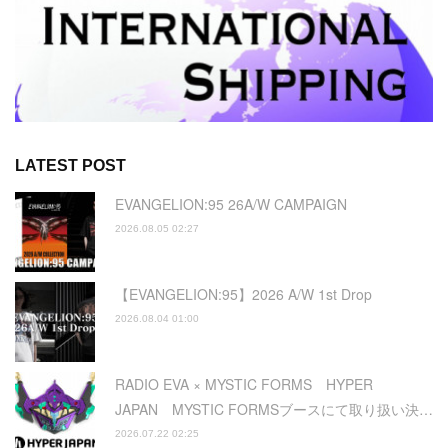
LATEST POST
EVANGELION:95 26A/W CAMPAIGN
2026.08.05 02:27
【EVANGELION:95】2026 A/W 1st Drop
2026.08.04 01:00
RADIO EVA × MYSTIC FORMS HYPER
JAPAN MYSTIC FORMSブースにて取り扱い決…
2026.07.22 02:25