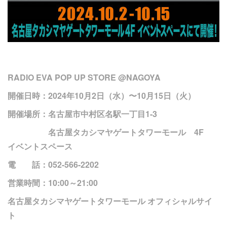
RADIO EVA POP UP STORE @NAGOYA
開催日時：2024年10月2日（水）〜10月15日（火）
開催場所：名古屋市中村区名駅一丁目1-3
名古屋タカシマヤゲートタワーモール 4F
イベントスペース
電 話：052-566-2202
営業時間：10:00～21:00
名古屋タカシマヤゲートタワーモール オフィシャルサイ
ト