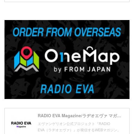
(
19
)
(
2
)
(
2
)
(
3
)
(
5
)
(
17
)
(
1
)
(
7
)
(
21
)
(
4
)
(
20
)
(
7
)
(
18
)
(
10
)
(
17
)
(
5
)
(
13
)
(
11
)
(
16
)
(
9
)
(
1
)
RADIO EVA Magazine/ラヂオエヴァ マガジン
エヴァンゲリオン公式プロジェクト『RADIO
EVA（ラヂオエヴァ）』が発信するWEBマガジン。