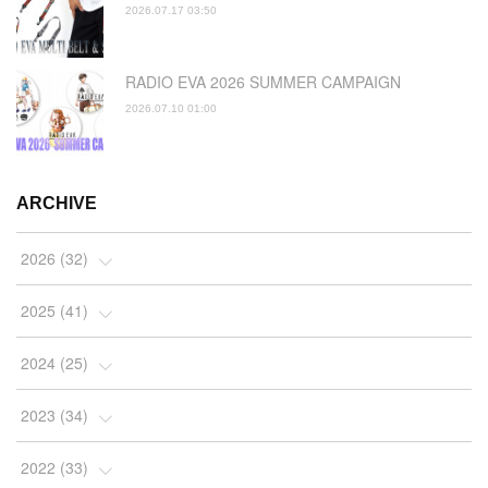
2026.07.17 03:50
RADIO EVA 2026 SUMMER CAMPAIGN
2026.07.10 01:00
ARCHIVE
2026
(
32
)
(
2
)
2025
(
41
)
(
4
)
(
5
)
2024
(
25
)
(
2
)
(
4
)
(
1
)
2023
(
34
)
(
3
)
(
4
)
(
2
)
(
3
)
2022
(
33
)