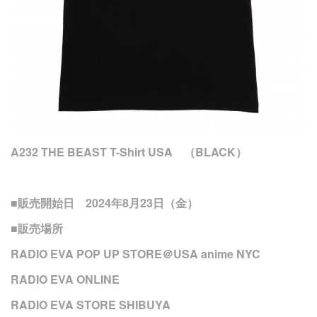
A232 THE BEAST T-Shirt USA （BLACK）
■販売開始日 2024年8月23日（金）
■販売場所
RADIO EVA POP UP STORE＠USA anime NYC
RADIO EVA ONLINE
RADIO EVA STORE SHIBUYA