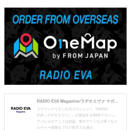
(
5
)
(
17
)
(
1
)
(
7
)
(
21
)
(
4
)
(
20
)
(
7
)
(
18
)
(
10
)
(
17
)
(
5
)
(
13
)
(
11
)
(
16
)
(
9
)
(
1
)
RADIO EVA Magazine/ラヂオエヴァ マガジン
エヴァンゲリオン公式プロジェクト『RADIO
EVA（ラヂオエヴァ）』が発信するWEBマガジン。
アパレルやアニメは勿論、食やアートなど様々なカ
ルチャー情報をブログ形式でお届け。