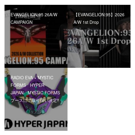
EVANGELION:95 26A/W
【EVANGELION:95】2026
CAMPAIGN
A/W 1st Drop
RADIO EVA × MYSTIC
FORMS HYPER
JAPAN MYSTIC FORMS
ブースにて取り扱い決定‼︎