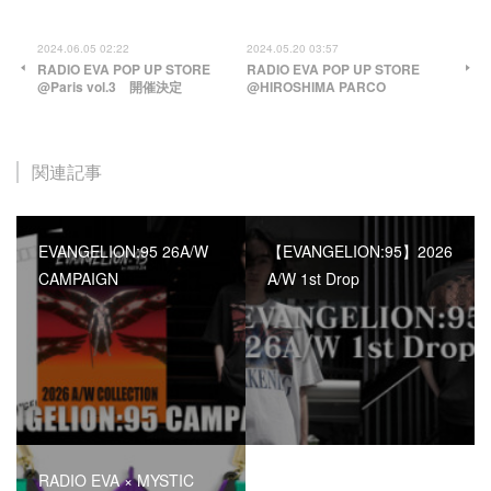
2024.06.05 02:22
2024.05.20 03:57
RADIO EVA POP UP STORE
RADIO EVA POP UP STORE
@Paris vol.3 開催決定
@HIROSHIMA PARCO
関連記事
EVANGELION:95 26A/W
【EVANGELION:95】2026
CAMPAIGN
A/W 1st Drop
RADIO EVA × MYSTIC