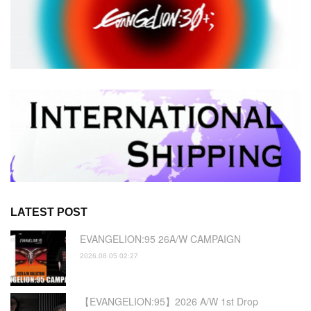
LATEST POST
EVANGELION:95 26A/W CAMPAIGN
2026.08.05 02:27
【EVANGELION:95】2026 A/W 1st Drop