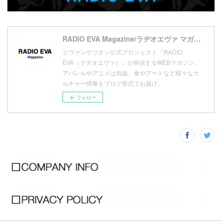
(
11
)
(
16
)
(
9
)
(
1
)
RADIO EVA Magazine/ラヂオエヴァ マガジン
エヴァンゲリオン公式プロジェクト『RADIO
EVA（ラヂオエヴァ）』が発信するWEBマガジン。
アパレルやアニメは勿論、食やアートなど様々なカ
ルチャー情報をブログ形式でお届け。
フォロー