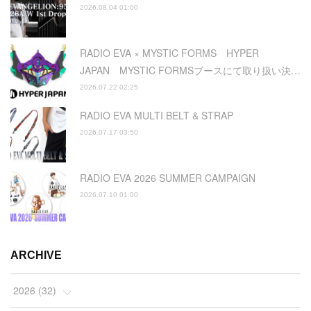
2026.08.04 01:00
RADIO EVA × MYSTIC FORMS HYPER
JAPAN MYSTIC FORMSブースにて取り扱い決…
2026.07.22 02:25
RADIO EVA MULTI BELT & STRAP
2026.07.17 03:50
RADIO EVA 2026 SUMMER CAMPAIGN
2026.07.10 01:00
ARCHIVE
2026
(
32
)