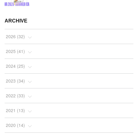
ARCHIVE
2026
(
32
)
(
2
)
2025
(
41
)
(
4
)
(
5
)
2024
(
25
)
(
2
)
(
4
)
(
1
)
2023
(
34
)
(
3
)
(
4
)
(
2
)
(
3
)
2022
(
33
)
(
4
)
(
7
)
(
2
)
(
4
)
(
3
)
2021
(
13
)
(
10
)
(
4
)
(
2
)
(
7
)
(
10
)
(
1
)
2020
(
14
)
(
5
)
(
4
)
(
4
)
(
2
)