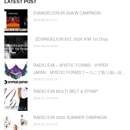
LATEST POST
EVANGELION:95 26A/W CAMPAIGN
2026.08.05 02:27
【EVANGELION:95】2026 A/W 1st Drop
2026.08.04 01:00
RADIO EVA × MYSTIC FORMS HYPER
JAPAN MYSTIC FORMSブースにて取り扱い決…
2026.07.22 02:25
RADIO EVA MULTI BELT & STRAP
2026.07.17 03:50
RADIO EVA 2026 SUMMER CAMPAIGN
2026.07.10 01:00