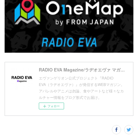
(
7
)
(
18
)
(
10
)
(
17
)
(
5
)
(
13
)
(
11
)
(
16
)
(
9
)
(
1
)
RADIO EVA Magazine/ラヂオエヴァ マガジン
エヴァンゲリオン公式プロジェクト『RADIO
EVA（ラヂオエヴァ）』が発信するWEBマガジン。
アパレルやアニメは勿論、食やアートなど様々なカ
ルチャー情報をブログ形式でお届け。
フォロー