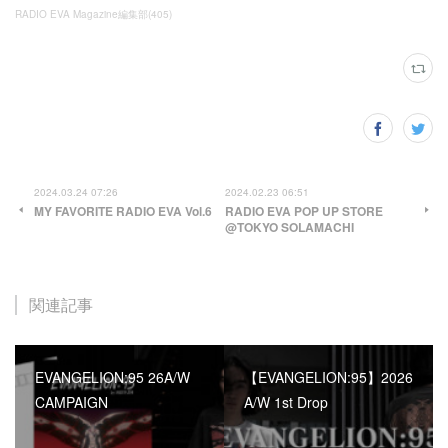
RADIO EVA Magazine編集部
(
405
)
2024.03.24 07:26
2024.02.23 06:51
MY FAVORITE RADIO EVA Vol.6
RADIO EVA POP UP STORE
@TOKYO SOLAMACHI
関連記事
EVANGELION:95 26A/W
【EVANGELION:95】2026
CAMPAIGN
A/W 1st Drop