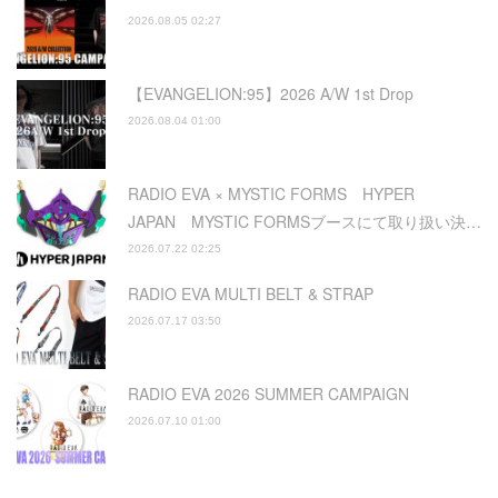
2026.08.05 02:27
【EVANGELION:95】2026 A/W 1st Drop
2026.08.04 01:00
RADIO EVA × MYSTIC FORMS HYPER
JAPAN MYSTIC FORMSブースにて取り扱い決…
2026.07.22 02:25
RADIO EVA MULTI BELT & STRAP
2026.07.17 03:50
RADIO EVA 2026 SUMMER CAMPAIGN
2026.07.10 01:00