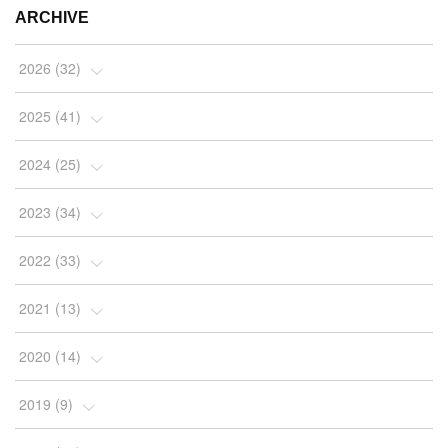
ARCHIVE
2026
(
32
)
(
2
)
2025
(
41
)
(
4
)
(
5
)
2024
(
25
)
(
2
)
(
4
)
(
1
)
2023
(
34
)
(
3
)
(
4
)
(
2
)
(
3
)
2022
(
33
)
(
4
)
(
7
)
(
2
)
(
4
)
(
3
)
2021
(
13
)
(
10
)
(
4
)
(
2
)
(
7
)
(
10
)
(
1
)
2020
(
14
)
(
5
)
(
4
)
(
4
)
(
2
)
(
2
)
(
9
)
(
2
)
2019
(
9
)
(
2
)
(
2
)
(
2
)
(
2
)
(
3
)
(
1
)