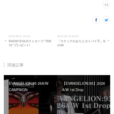
2018.09.21 04:53
2018.02.19 06:30
RADIO EVAポストカード“THE
「スナックかおりとカトパイ子」Q
10”プレゼント!
の40
関連記事
EVANGELION:95 26A/W
【EVANGELION:95】2026
CAMPAIGN
A/W 1st Drop