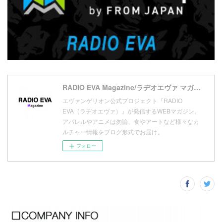
(
10
)
(
17
)
(
5
)
(
13
)
(
11
)
(
16
)
(
9
)
(
1
)
RADIO EVA Magazine/ラヂオエヴァ マガジン
エヴァンゲリオン公式プロジェクト『RADIO
EVA（ラヂオエヴァ）』が発信するWEBマガジン。
アパレルやアニメは勿論、食やアートなど様々なカ
ルチャー情報をブログ形式でお届け。
フォロー