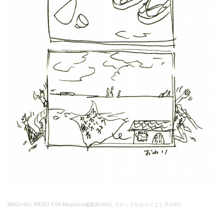
MAG
(
189
)
RADIO EVA Magazine編集部
(
405
)
スナックかおりとよし子
(
103
)