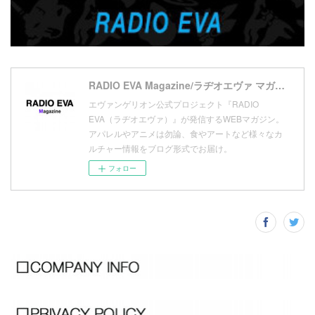
(
5
)
(
13
)
(
11
)
(
16
)
(
9
)
(
1
)
RADIO EVA Magazine/ラヂオエヴァ マガジン
エヴァンゲリオン公式プロジェクト『RADIO
EVA（ラヂオエヴァ）』が発信するWEBマガジン。
アパレルやアニメは勿論、食やアートなど様々なカ
ルチャー情報をブログ形式でお届け。
フォロー