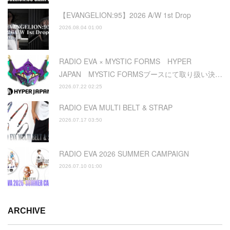
【EVANGELION:95】2026 A/W 1st Drop
2026.08.04 01:00
RADIO EVA × MYSTIC FORMS HYPER
JAPAN MYSTIC FORMSブースにて取り扱い決…
2026.07.22 02:25
RADIO EVA MULTI BELT & STRAP
2026.07.17 03:50
RADIO EVA 2026 SUMMER CAMPAIGN
2026.07.10 01:00
ARCHIVE