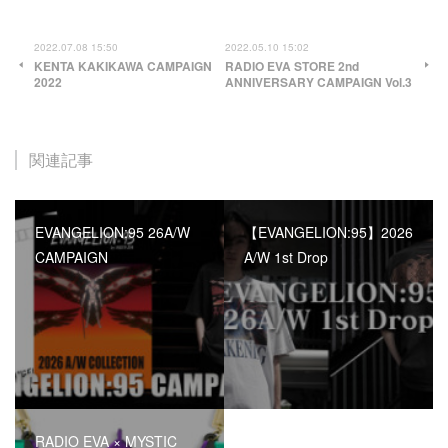
2022.07.08 15:50
2022.05.10 15:02
KENTA KAKIKAWA CAMPAIGN
RADIO EVA STORE 2nd
2022
ANNIVERSARY CAMPAIGN Vol.3
関連記事
EVANGELION:95 26A/W
【EVANGELION:95】2026
CAMPAIGN
A/W 1st Drop
RADIO EVA × MYSTIC