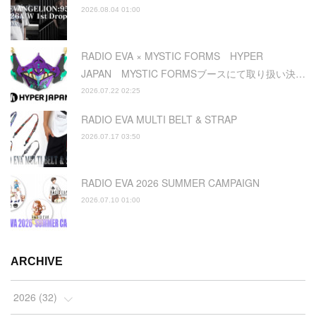
2026.08.04 01:00
RADIO EVA × MYSTIC FORMS HYPER
JAPAN MYSTIC FORMSブースにて取り扱い決…
2026.07.22 02:25
RADIO EVA MULTI BELT & STRAP
2026.07.17 03:50
RADIO EVA 2026 SUMMER CAMPAIGN
2026.07.10 01:00
ARCHIVE
2026
(
32
)