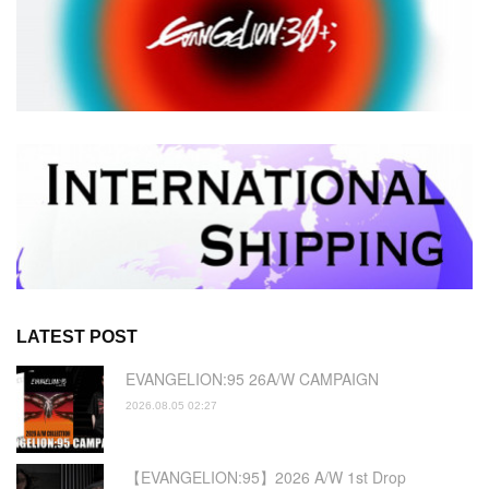
LATEST POST
EVANGELION:95 26A/W CAMPAIGN
2026.08.05 02:27
【EVANGELION:95】2026 A/W 1st Drop