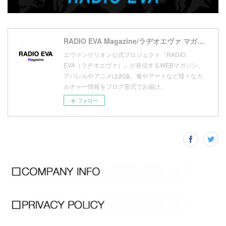
(
11
)
(
16
)
(
9
)
(
1
)
RADIO EVA Magazine/ラヂオエヴァ マガジン
エヴァンゲリオン公式プロジェクト『RADIO
EVA（ラヂオエヴァ）』が発信するWEBマガジン。
アパレルやアニメは勿論、食やアートなど様々なカ
ルチャー情報をブログ形式でお届け。
フォロー