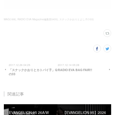
MAG
(
189
)
RADIO EVA Magazine編集部
(
405
)
スナックかおりとよし子
(
103
)
2017.12.26 04:25
2017.12.14 05:28
「スナックかおりとカトパイ子」Q
RADIO EVA BAG FAIR!!
の33
関連記事
EVANGELION:95 26A/W
【EVANGELION:95】2026