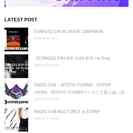
LATEST POST
EVANGELION:95 26A/W CAMPAIGN
2026.08.05 02:27
【EVANGELION:95】2026 A/W 1st Drop
2026.08.04 01:00
RADIO EVA × MYSTIC FORMS HYPER
JAPAN MYSTIC FORMSブースにて取り扱い決…
2026.07.22 02:25
RADIO EVA MULTI BELT & STRAP
2026.07.17 03:50