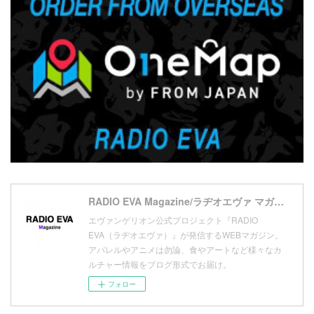
(
4
)
(
20
)
(
7
)
(
18
)
(
10
)
(
17
)
(
5
)
(
13
)
(
11
)
(
16
)
(
9
)
(
1
)
RADIO EVA Magazine/ラヂオエヴァ マガジン
エヴァンゲリオン公式プロジェクト『RADIO
EVA（ラヂオエヴァ）』が発信するWEBマガジン。
アパレルやアニメは勿論、食やアートなど様々なカ
ルチャー情報をブログ形式でお届け。
フォロー