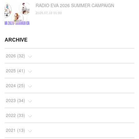
RADIO EVA 2026 SUMMER CAMPAIGN
2026.07.10 01:00
ARCHIVE
2026
(
32
)
(
2
)
2025
(
41
)
(
4
)
(
5
)
2024
(
25
)
(
2
)
(
4
)
(
1
)
2023
(
34
)
(
3
)
(
4
)
(
2
)
(
3
)
2022
(
33
)
(
4
)
(
7
)
(
2
)
(
4
)
(
3
)
2021
(
13
)