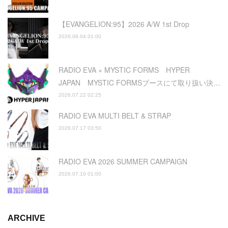
【EVANGELION:95】2026 A/W 1st Drop
2026.08.04 01:00
RADIO EVA × MYSTIC FORMS HYPER
JAPAN MYSTIC FORMSブースにて取り扱い決…
2026.07.22 02:25
RADIO EVA MULTI BELT & STRAP
2026.07.17 03:50
RADIO EVA 2026 SUMMER CAMPAIGN
2026.07.10 01:00
ARCHIVE