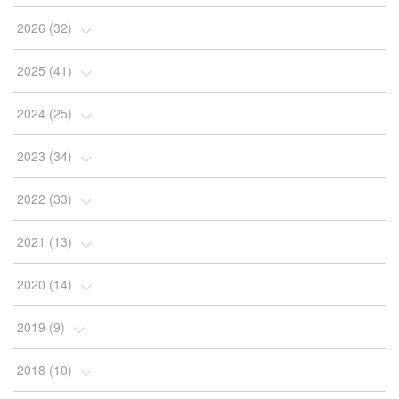
2026
(
32
)
(
2
)
2025
(
41
)
(
4
)
(
5
)
2024
(
25
)
(
2
)
(
4
)
(
1
)
2023
(
34
)
(
3
)
(
4
)
(
2
)
(
3
)
2022
(
33
)
(
4
)
(
7
)
(
2
)
(
4
)
(
3
)
2021
(
13
)
(
10
)
(
4
)
(
2
)
(
7
)
(
10
)
(
1
)
2020
(
14
)
(
5
)
(
4
)
(
4
)
(
2
)
(
2
)
(
9
)
(
2
)
2019
(
9
)
(
2
)
(
2
)
(
2
)
(
2
)
(
3
)
(
1
)
(
3
)
(
1
)
2018
(
10
)
(
2
)