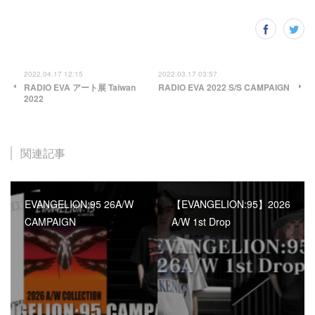
2022.04.17 12:15
2022.03.17 03:57
RADIO EVA アート展 Taiwan
RADIO EVA 2022 S/S CAMPAIGN
2022
関連記事
EVANGELION:95 26A/W
【EVANGELION:95】2026
CAMPAIGN
A/W 1st Drop