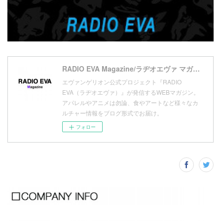
(
5
)
(
13
)
(
11
)
(
16
)
(
9
)
(
1
)
RADIO EVA Magazine/ラヂオエヴァ マガジン
エヴァンゲリオン公式プロジェクト『RADIO
EVA（ラヂオエヴァ）』が発信するWEBマガジン。
アパレルやアニメは勿論、食やアートなど様々なカ
ルチャー情報をブログ形式でお届け。
フォロー