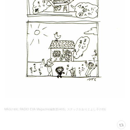
MAG
(
189
)
RADIO EVA Magazine編集部
(
405
)
スナックかおりとよし子
(
103
)