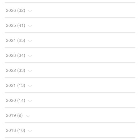
2026
(
32
)
(
2
)
2025
(
41
)
(
4
)
(
5
)
2024
(
25
)
(
2
)
(
4
)
(
1
)
2023
(
34
)
(
3
)
(
4
)
(
2
)
(
3
)
2022
(
33
)
(
4
)
(
7
)
(
2
)
(
4
)
(
3
)
2021
(
13
)
(
10
)
(
4
)
(
2
)
(
7
)
(
10
)
(
1
)
2020
(
14
)
(
5
)
(
4
)
(
4
)
(
2
)
(
2
)
(
9
)
(
2
)
2019
(
9
)
(
2
)
(
2
)
(
2
)
(
2
)
(
3
)
(
1
)
(
3
)
(
1
)
2018
(
10
)