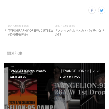
2017.10.26 03:36
2017.10.16 08:09
TYPOGRAPHY OF EVA CUTSEW
「スナックかおりとカトパイ子」Q
(初号機モデル)
の23
関連記事
EVANGELION:95 26A/W
【EVANGELION:95】2026
CAMPAIGN
A/W 1st Drop