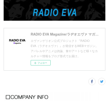
(
5
)
(
13
)
(
11
)
(
16
)
(
9
)
(
1
)
RADIO EVA Magazine/ラヂオエヴァ マガジン
エヴァンゲリオン公式プロジェクト『RADIO
EVA（ラヂオエヴァ）』が発信するWEBマガジン。
アパレルやアニメは勿論、食やアートなど様々なカ
ルチャー情報をブログ形式でお届け。
フォロー