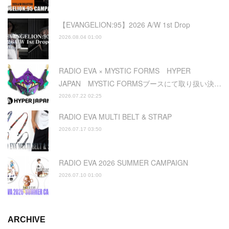
【EVANGELION:95】2026 A/W 1st Drop
2026.08.04 01:00
RADIO EVA × MYSTIC FORMS HYPER
JAPAN MYSTIC FORMSブースにて取り扱い決…
2026.07.22 02:25
RADIO EVA MULTI BELT & STRAP
2026.07.17 03:50
RADIO EVA 2026 SUMMER CAMPAIGN
2026.07.10 01:00
ARCHIVE