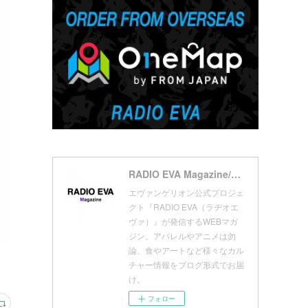
(
7
)
(
18
)
(
10
)
(
17
)
(
5
)
(
13
)
(
11
)
(
16
)
(
9
)
(
1
)
RADIO EVA Magazine/ラヂオエヴァ マガジン
エヴァンゲリオン公式プロジェ
クト『RADIO EVA（ラヂオエ
ヴァ）』が発信するWEBマガ
ジン。アパレルやアニメは勿
論、食やアートなど様々なカル
チャー情報をブログ形式でお届
け。
フォロー