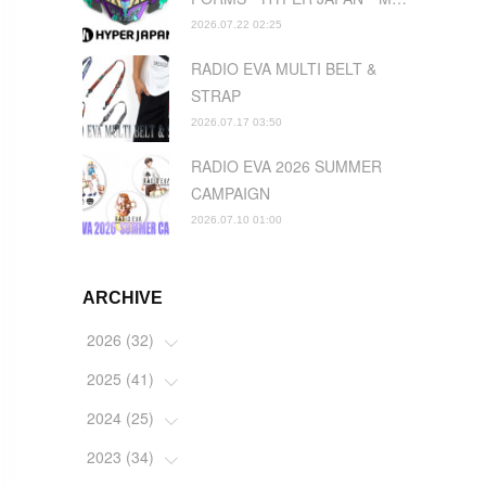
2026.07.22 02:25
RADIO EVA MULTI BELT &
STRAP
2026.07.17 03:50
RADIO EVA 2026 SUMMER
CAMPAIGN
2026.07.10 01:00
ARCHIVE
2026
(
32
)
2025
(
41
(
2
)
)
(
4
)
2024
(
25
(
5
)
)
(
2
)
(
4
)
2023
(
34
(
1
)
)