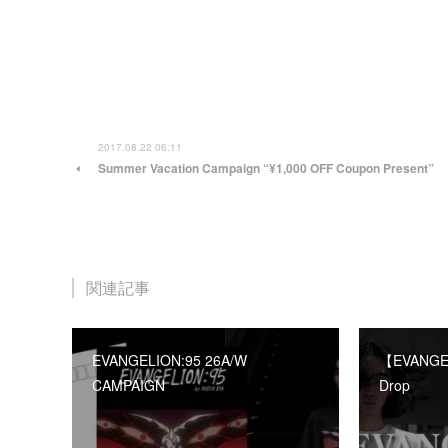
2017.08.22 06:11
Summer Vacation Campaign “¥1,000 OFF Coupon Present”
関連記事
EVANGELION:95 26A/W
【EVANGEL
CAMPAIGN
Drop