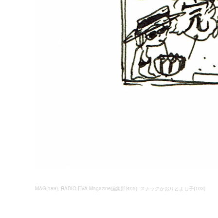
MAG
(
189
)
RADIO EVA Magazine編集部
(
405
)
スナックかおりとよし子
(
103
)