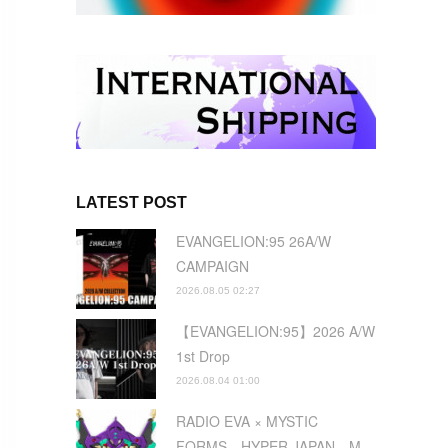
LATEST POST
EVANGELION:95 26A/W
CAMPAIGN
2026.08.05 02:27
【EVANGELION:95】2026 A/W
1st Drop
2026.08.04 01:00
RADIO EVA × MYSTIC
FORMS HYPER JAPAN M…