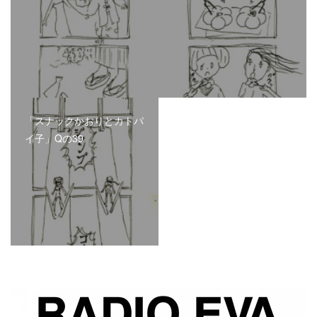
「スナックかおりとカトパ
イ子」Qの39