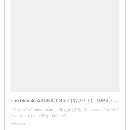
The bicycle ASUKA T-Shirt (ホワイト) | TOPS,T-Shirts / Cutsew | RADIO EVA Online Store
「RADIO EVA Online Store」で取り扱う商品「The bicycle ASUKA T-
Shirt (ホワイト)」の紹介・購入ページ
radio-eva.jp