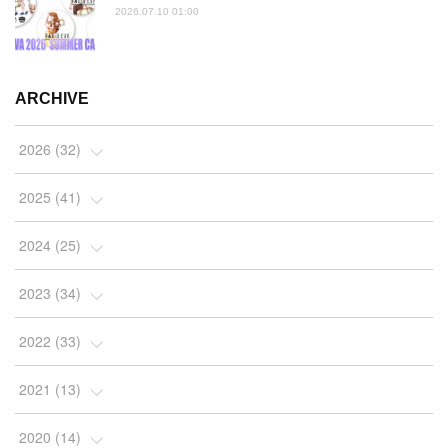
2026.07.10 01:00
ARCHIVE
2026
(
32
)
(
2
)
2025
(
41
)
(
4
)
(
5
)
2024
(
25
)
(
2
)
(
4
)
(
1
)
2023
(
34
)
(
3
)
(
4
)
(
2
)
(
3
)
2022
(
33
)
(
4
)
(
7
)
(
2
)
(
4
)
(
3
)
2021
(
13
)
(
10
)
(
4
)
(
2
)
(
7
)
(
10
)
(
1
)
2020
(
14
)