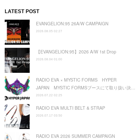
LATEST POST
EVANGELION:95 26A/W CAMPAIGN
2026.08.05 02:27
【EVANGELION:95】2026 A/W 1st Drop
2026.08.04 01:00
RADIO EVA × MYSTIC FORMS HYPER
JAPAN MYSTIC FORMSブースにて取り扱い決…
2026.07.22 02:25
RADIO EVA MULTI BELT & STRAP
2026.07.17 03:50
RADIO EVA 2026 SUMMER CAMPAIGN