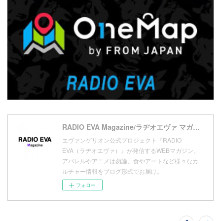
(
4
)
(
20
)
(
7
)
(
18
)
(
10
)
(
17
)
(
5
)
(
13
)
(
11
)
(
16
)
(
9
)
(
1
)
RADIO EVA Magazine/ラヂオエヴァ マガジン
エヴァンゲリオン公式プロジェクト『RADIO
EVA（ラヂオエヴァ）』が発信するWEBマガジン。
アパレルやアニメは勿論、食やアートなど様々なカ
ルチャー情報をブログ形式でお届け。
フォロー