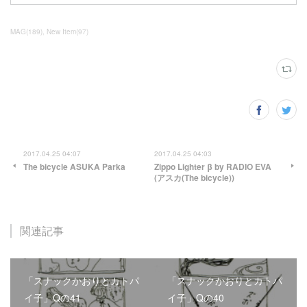
MAG
(
189
)
New Item
(
97
)
2017.04.25 04:07
2017.04.25 04:03
The bicycle ASUKA Parka
Zippo Lighter β by RADIO EVA
(アスカ(The bicycle))
関連記事
「スナックかおりとカトパ
「スナックかおりとカトパ
イ子」Qの41
イ子」Qの40