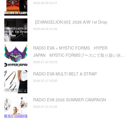
2026.08.05 02:27
【EVANGELION:95】2026 A/W 1st Drop
2026.08.04 01:00
RADIO EVA × MYSTIC FORMS HYPER
JAPAN MYSTIC FORMSブースにて取り扱い決…
2026.07.22 02:25
RADIO EVA MULTI BELT & STRAP
2026.07.17 03:50
RADIO EVA 2026 SUMMER CAMPAIGN
2026.07.10 01:00