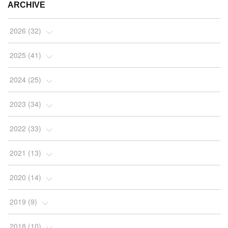
ARCHIVE
2026
(
32
)
(
2
)
2025
(
41
)
(
4
)
(
5
)
2024
(
25
)
(
2
)
(
4
)
(
1
)
2023
(
34
)
(
3
)
(
4
)
(
2
)
(
3
)
2022
(
33
)
(
4
)
(
7
)
(
2
)
(
4
)
(
3
)
2021
(
13
)
(
10
)
(
4
)
(
2
)
(
7
)
(
10
)
(
1
)
2020
(
14
)
(
5
)
(
4
)
(
4
)
(
2
)
(
2
)
(
9
)
(
2
)
2019
(
9
)
(
2
)
(
2
)
(
2
)
(
2
)
(
3
)
(
1
)
(
3
)
(
1
)
2018
(
10
)