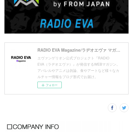
(
10
)
(
17
)
(
5
)
(
13
)
(
11
)
(
16
)
(
9
)
(
1
)
RADIO EVA Magazine/ラヂオエヴァ マガジン
エヴァンゲリオン公式プロジェクト『RADIO
EVA（ラヂオエヴァ）』が発信するWEBマガジン。
アパレルやアニメは勿論、食やアートなど様々なカ
ルチャー情報をブログ形式でお届け。
フォロー