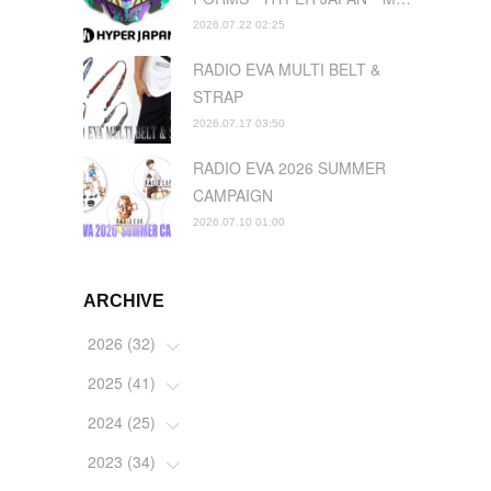
2026.07.22 02:25
RADIO EVA MULTI BELT &
STRAP
2026.07.17 03:50
RADIO EVA 2026 SUMMER
CAMPAIGN
2026.07.10 01:00
ARCHIVE
2026
(
32
)
2025
(
41
(
2
)
)
(
4
)
2024
(
25
(
5
)
)
(
2
)
(
4
)
2023
(
34
(
1
)
)