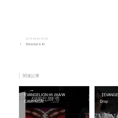
2016.08.24 05:36
Director's Ai
関連記事
EVANGELION:95 26A/W
【EVANGEL
CAMPAIGN
Drop