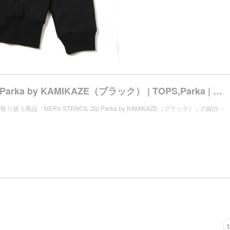
NERV STENCIL Zip Parka by KAMIKAZE（ブラック） | TOPS,Parka | RADIO EVA Online Store
re」で取り扱う商品「NERV STENCIL Zip Parka by KAMIKAZE（ブラック）」の紹介・