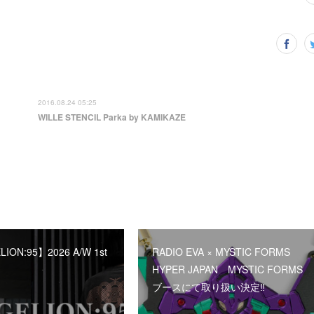
2016.08.24 05:25
WILLE STENCIL Parka by KAMIKAZE
ION:95】2026 A/W 1st
RADIO EVA × MYSTIC FORMS
HYPER JAPAN MYSTIC FORMS
ブースにて取り扱い決定‼︎