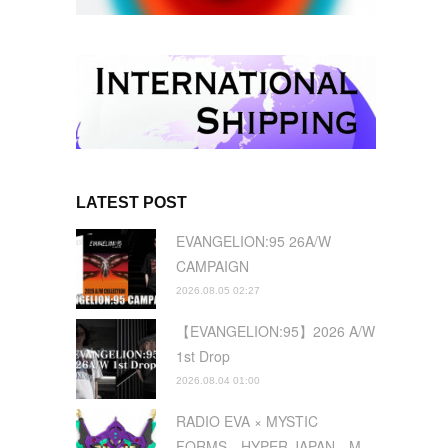
LATEST POST
EVANGELION:95 26A/W
CAMPAIGN
2026.08.05 02:27
【EVANGELION:95】2026 A/W
1st Drop
2026.08.04 01:00
RADIO EVA × MYSTIC
FORMS HYPER JAPAN M…