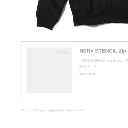
「RADIO EVA Online Sto
購入ページ
radio-eva.jp
RADIO EVA Magazine編集部
(
405
)
New Item
(
97
)