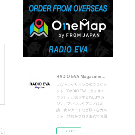
(
7
)
(
18
)
(
10
)
(
17
)
(
5
)
(
13
)
(
11
)
(
16
)
(
9
)
(
1
)
RADIO EVA Magazine/ラヂオエヴァ マガジン
エヴァンゲリオン公式プロジェ
クト『RADIO EVA（ラヂオエ
ヴァ）』が発信するWEBマガ
ジン。アパレルやアニメは勿
論、食やアートなど様々なカル
チャー情報をブログ形式でお届
け。
フォロー