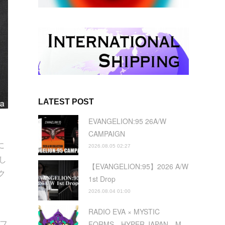
LATEST POST
EVANGELION:95 26A/W
CAMPAIGN
に
2026.08.05 02:27
対し
【EVANGELION:95】2026 A/W
ク
1st Drop
2026.08.04 01:00
RADIO EVA × MYSTIC
フ
FORMS HYPER JAPAN M…