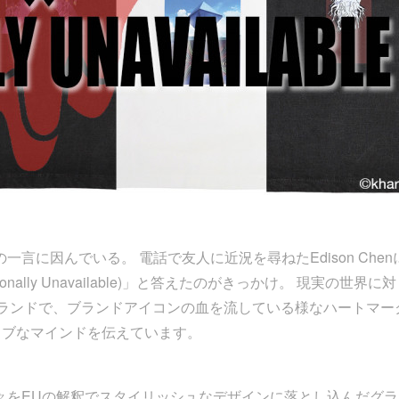
に因んでいる。 電話で友人に近況を尋ねたEdison Chen
lly Unavailable)」と答えたのがきっかけ。 現実の世界に
るブランドで、ブランドアイコンの血を流している様なハートマー
ィブなマインドを伝えています。
々をEUの解釈でスタイリッシュなデザインに落とし込んだグラ