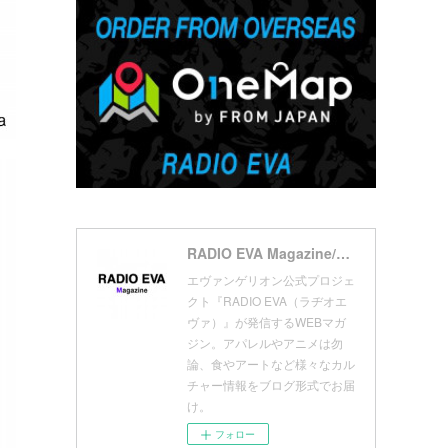
(
7
)
(
18
)
(
10
)
(
17
)
(
5
)
(
13
)
(
11
)
(
16
)
(
9
)
(
1
)
RADIO EVA Magazine/ラヂオエヴァ マガジン
エヴァンゲリオン公式プロジェ
クト『RADIO EVA（ラヂオエ
ヴァ）』が発信するWEBマガ
ジン。アパレルやアニメは勿
論、食やアートなど様々なカル
チャー情報をブログ形式でお届
け。
フォロー