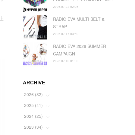
2026.07.22 02:25
上
RADIO EVA MULTI BELT &
STRAP
2026.07.17 03:50
RADIO EVA 2026 SUMMER
CAMPAIGN
2026.07.10 01:00
ARCHIVE
2026
(
32
)
2025
(
41
(
2
)
)
(
4
)
2024
(
25
(
5
)
)
(
2
)
(
4
)
2023
(
34
(
1
)
)