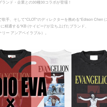
ランド・企業との30種30コラボが登場！
そして"CLOT"のディレクターを務める"Edison Chen (
精通する"KB (ケイビー)"が立ち上げたブランド、
ーショナリー アンアベイラブル）。