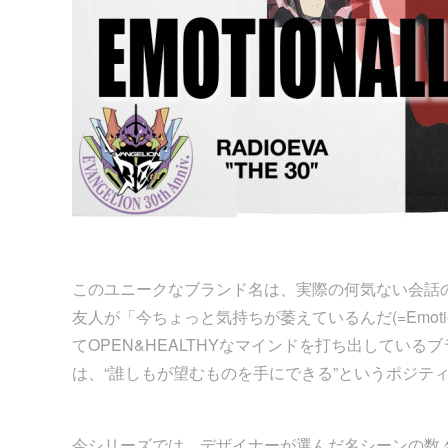
このユニークなブランド名は、実際の何気ない会話の一言
友人が「今ちょっと気持ちが萎えているんだ(=Emotiona
てOPEN&HEALTHYなマインドを打ち出してい
は、“誰しもが望むものを手にできる”というポジテ
今シリーズでは、デザイナーが選んだ名シーンの数