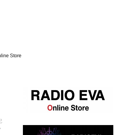
line Store
】
記
フ