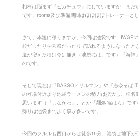
相棒は悩まず『ピカチュウ』にしていますが、まだ歩行
です。rooms及び準備期間はほぼほぼトレーナーと
さて、本題に移りますが、今回は池袋です、IWGP
校だったり学園祭だったりで訪れるようになったと
度が増えた頃は今は無き（池袋には、です）『海神
のです。
そして現在は『BASSOドリルマン』や『志奈そば
の登場付近より池袋ラーメンの勢力は拡大し、椎名
思います（『しながわ』、とか『麺処 篠はら』で
帰りは池袋まで歩く事が多いです。
今回のフルルも西口からは徒歩10分、池袋は地下が