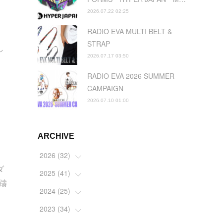
2026.07.22 02:25
RADIO EVA MULTI BELT &
STRAP
し
2026.07.17 03:50
RADIO EVA 2026 SUMMER
CAMPAIGN
2026.07.10 01:00
ARCHIVE
2026
(
32
)
ダ
2025
(
41
(
2
)
)
躊
(
4
)
2024
(
25
(
5
)
)
(
2
)
(
4
)
2023
(
34
(
1
)
)