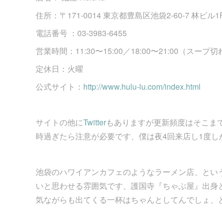
住所：〒171-0014 東京都豊島区池袋2-60-7 林ビル
電話番号 ：03-3983-6455
営業時間：11:30〜15:00／18:00〜21:00（スープ
定休日：火曜
公式サイト：
http://www.hulu-lu.com/index.html
サイトの他に
Twitter
もありますが更新頻度はそこま
時過ぎたら注意が必要です、僕は夜4回来店し1度
池袋のハワイアンカフェのようなラーメン店、とい
いと思わせる雰囲気です、護国寺『ちゃぶ屋』出身
気ながらも出てくる一杯はちゃんとしてんでしょ、