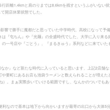
距離1.4kmと肩のりまでは8.6kmを残すというふがいない状
して開店休業状態でした。
の影響で勝手に魔都だと思っていた中学時代、高校になって予
きは『屯ちん』や『光麺』の全盛時代でした、大学に入り来る
』の一号店や『ごとう』、『まるきゅう』系列などに来ていた
 田なか』など新たな時代に入っていると思います、上記2店舗な
町や要町にあるお店も池袋ラーメンと数えられることが増えた
すね）。まぁ実際歩いていける範囲ですし、なんかのついでもあ
便利なので基本は地下から向かいますが最寄の出口から大体5