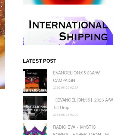
LATEST POST
EVANGELION:95 26A/W
CAMPAIGN
2026.08.05 02:27
【EVANGELION:95】2026 A/W
1st Drop
2026.08.04 01:00
RADIO EVA × MYSTIC
FORMS HYPER JAPAN M…