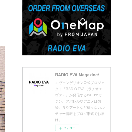
(
7
)
(
18
)
(
10
)
(
17
)
(
5
)
(
13
)
(
11
)
(
16
)
(
9
)
(
1
)
RADIO EVA Magazine/ラヂオエヴァ マガジン
エヴァンゲリオン公式プロジェ
クト『RADIO EVA（ラヂオエ
ヴァ）』が発信するWEBマガ
ジン。アパレルやアニメは勿
論、食やアートなど様々なカル
チャー情報をブログ形式でお届
け。
フォロー